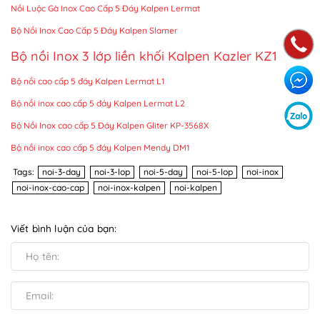
Nồi Luộc Gà Inox Cao Cấp 5 Đáy Kalpen Lermat
Bộ Nồi Inox Cao Cấp 5 Đáy Kalpen Slamer
Bộ nồi Inox 3 lớp liền khối Kalpen Kazler KZ1
Bộ nồi cao cấp 5 đáy Kalpen Lermat L1
Bộ nồi inox cao cấp 5 đáy Kalpen Lermat L2
Bộ Nồi Inox cao cấp 5 Đáy Kalpen Gliter KP-3568X
Bộ nồi inox cao cấp 5 đáy Kalpen Mendy DM1
Tags:
noi-3-day
noi-3-lop
noi-5-day
noi-5-lop
noi-inox
noi-inox-cao-cap
noi-inox-kalpen
noi-kalpen
Viết bình luận của bạn: