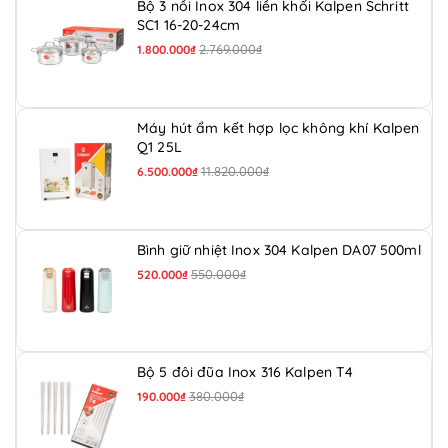
Bộ 3 nồi Inox 304 liền khối Kalpen Schritt
SC1 16-20-24cm
2.769.000₫
1.800.000₫
Máy hút ẩm kết hợp lọc không khí Kalpen
Q1 25L
11.820.000₫
6.500.000₫
Bình giữ nhiệt Inox 304 Kalpen DA07 500ml
550.000₫
520.000₫
Bộ 5 đôi đũa Inox 316 Kalpen T4
380.000₫
190.000₫