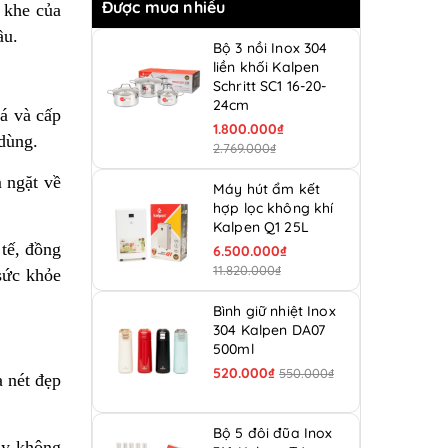
Được mua nhiều
 khe của
ầu.
Bộ 3 nồi Inox 304
liền khối Kalpen
Schritt SC1 16-20-
24cm
á và cấp
1.800.000₫
 dùng.
2.769.000₫
 ngặt về
Máy hút ẩm kết
hợp lọc không khí
Kalpen Q1 25L
tế, đồng
6.500.000₫
11.820.000₫
sức khỏe
Bình giữ nhiệt Inox
304 Kalpen DA07
500ml
520.000₫
550.000₫
a nét đẹp
Bộ 5 đôi đũa Inox
ày không