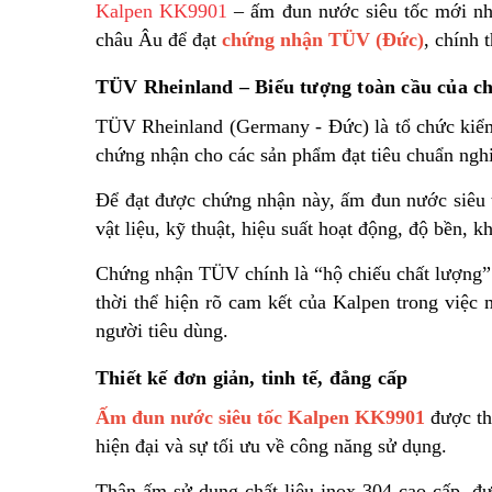
Kalpen KK9901
– ấm đun nước siêu tốc mới nhấ
châu Âu để đạt
chứng nhận TÜV (Đức)
, chính 
TÜV Rheinland – Biểu tượng toàn cầu của ch
TÜV Rheinland (Germany - Đức) là tổ chức kiểm 
chứng nhận cho các sản phẩm đạt tiêu chuẩn nghi
Để đạt được chứng nhận này, ấm đun nước siêu 
vật liệu, kỹ thuật, hiệu suất hoạt động, độ bền, 
Chứng nhận TÜV chính là “hộ chiếu chất lượng
thời thể hiện rõ cam kết của Kalpen trong việc
người tiêu dùng.
Thiết kế đơn giản, tinh tế, đẳng cấp
Ấm đun nước siêu tốc Kalpen KK9901
được thi
hiện đại và sự tối ưu về công năng sử dụng.
Thân ấm sử dụng chất liệu inox 304 cao cấp, đ