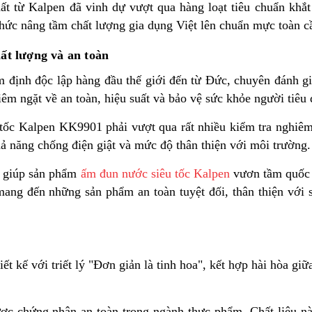
t từ Kalpen đã vinh dự vượt qua hàng loạt tiêu chuẩn khắt
thức nâng tầm chất lượng gia dụng Việt lên chuẩn mực toàn c
ất lượng và an toàn
định độc lập hàng đầu thế giới đến từ Đức, chuyên đánh gi
êm ngặt về an toàn, hiệu suất và bảo vệ sức khỏe người tiêu
tốc Kalpen KK9901 phải vượt qua rất nhiều kiểm tra nghiêm
khả năng chống điện giật và mức độ thân thiện với môi trường.
” giúp sản phẩm
ấm đun nước siêu tốc Kalpen
vươn tầm quốc 
 mang đến những sản phẩm an toàn tuyệt đối, thân thiện với 
ết kế với triết lý "Đơn giản là tinh hoa", kết hợp hài hòa giữ
ược chứng nhận an toàn trong ngành thực phẩm. Chất liệu n