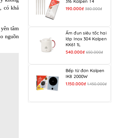
316 Kalpen T4
, có khả
190.000₫
380.000₫
 yên tâm
Ấm đun siêu tốc hai
ảo nguồn
lớp Inox 304 Kalpen
KK61 1L
540.000₫
650.000₫
Bếp từ đơn Kalpen
IK8 2000W
1.150.000₫
1.450.000₫