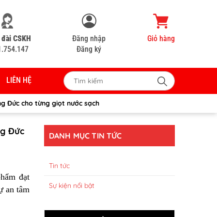
 đài CSKH
Đăng nhập
Giỏ hàng
1.754.147
Đăng ký
LIÊN HỆ
g Đức cho từng giọt nước sạch
ng Đức
DANH MỤC TIN TỨC
Tin tức
phẩm đạt
Sự kiện nổi bật
ự an tâm