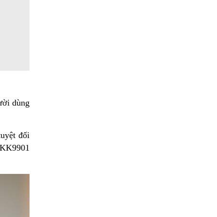
ười dùng
uyệt đối
n KK9901