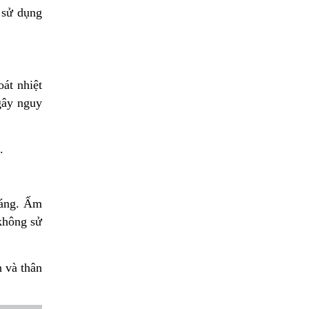
m sử dụng
át nhiệt
gây nguy
.
sáng. Ấm
không sử
 và thân