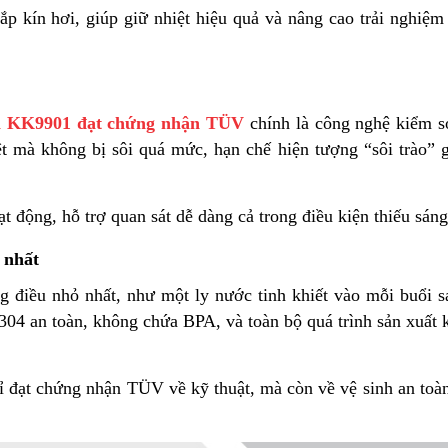
nắp kín hơi, giúp giữ nhiệt hiệu quả và nâng cao trải nghiệ
n KK9901 đạt chứng nhận TÜV
chính là công nghệ kiểm so
 mà không bị sôi quá mức, hạn chế hiện tượng “sôi trào” 
 động, hỗ trợ quan sát dễ dàng cả trong điều kiện thiếu sáng
 nhất
g điều nhỏ nhất, như một ly nước tinh khiết vào mỗi buổi 
04 an toàn, không chứa BPA, và toàn bộ quá trình sản xuất 
 đạt chứng nhận TÜV về kỹ thuật, mà còn về vệ sinh an toàn