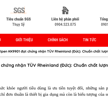
Tiêu chuẩn SGS
Liên hệ phân phối
Tổng
Thụy Sỹ
0904.523.075
090
Ủ
GIỚI THIỆU
CHÍNH SÁCH
TIN TỨC
lpen KK9901 đạt chứng nhận TÜV Rheinland (Đức): Chuẩn chất lượn
 chứng nhận TÜV Rheinland (Đức): Chuẩn chất lượ
sức khỏe người tiêu dùng là ưu tiên tuyệt đối, những sản 
ỉ đơn thuần là thiết bị gia dụng mà còn là biểu tượng của s