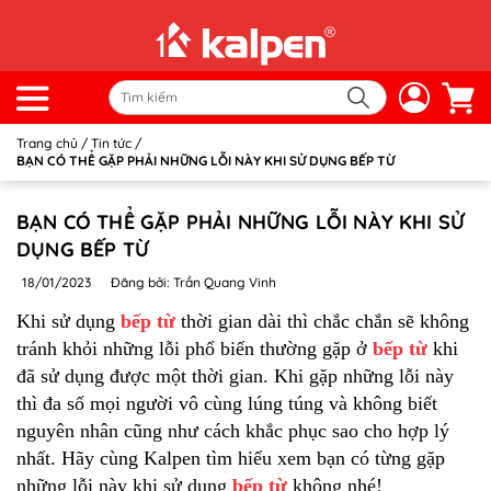
Trang chủ
/
Tin tức
/
BẠN CÓ THỂ GẶP PHẢI NHỮNG LỖI NÀY KHI SỬ DỤNG BẾP TỪ
BẠN CÓ THỂ GẶP PHẢI NHỮNG LỖI NÀY KHI SỬ
DỤNG BẾP TỪ
18/01/2023
Đăng bởi: Trần Quang Vinh
Khi sử dụng
bếp từ
thời gian dài thì chắc chắn sẽ không
tránh khỏi những lỗi phổ biến thường gặp ở
bếp từ
khi
đã sử dụng được một thời gian. Khi gặp những lỗi này
thì đa số mọi người vô cùng lúng túng và không biết
nguyên nhân cũng như cách khắc phục sao cho hợp lý
nhất. Hãy cùng Kalpen tìm hiểu xem bạn có từng gặp
những lỗi này khi sử dụng
bếp từ
không nhé!