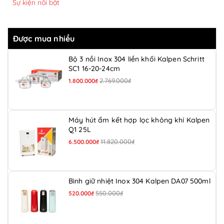
Sự kiện nổi bật
Được mua nhiều
Bộ 3 nồi Inox 304 liền khối Kalpen Schritt
SC1 16-20-24cm
2.769.000₫
1.800.000₫
Máy hút ẩm kết hợp lọc không khí Kalpen
Q1 25L
11.820.000₫
6.500.000₫
Bình giữ nhiệt Inox 304 Kalpen DA07 500ml
550.000₫
520.000₫