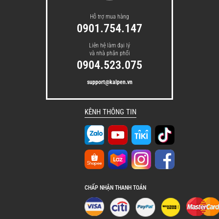
Hỗ trợ mua hàng
0901.754.147
Liên hệ làm đại lý
và nhà phân phối
0904.523.075
support@kalpen.vn
KÊNH THÔNG TIN
CHẤP NHẬN THANH TOÁN