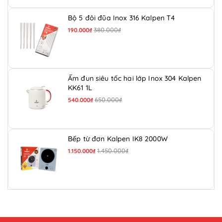
Bộ 5 đôi đũa Inox 316 Kalpen T4
380.000₫
190.000₫
Ấm đun siêu tốc hai lớp Inox 304 Kalpen
KK61 1L
650.000₫
540.000₫
Bếp từ đơn Kalpen IK8 2000W
1.450.000₫
1.150.000₫