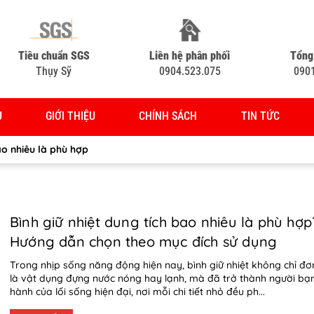
Tiêu chuẩn SGS
Liên hệ phân phối
Tổng
Thụy Sỹ
0904.523.075
090
Ủ
GIỚI THIỆU
CHÍNH SÁCH
TIN TỨC
ao nhiêu là phù hợp
Bình giữ nhiệt dung tích bao nhiêu là phù hợp
Hướng dẫn chọn theo mục đích sử dụng
Trong nhịp sống năng động hiện nay, bình giữ nhiệt không chỉ đơ
là vật dụng đựng nước nóng hay lạnh, mà đã trở thành người bạ
hành của lối sống hiện đại, nơi mỗi chi tiết nhỏ đều ph...