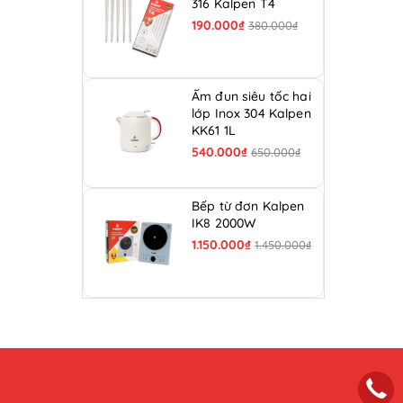
316 Kalpen T4
190.000₫
380.000₫
Ấm đun siêu tốc hai
lớp Inox 304 Kalpen
KK61 1L
540.000₫
650.000₫
Bếp từ đơn Kalpen
IK8 2000W
1.150.000₫
1.450.000₫