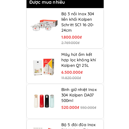
Được mua nhiều
Bộ 3 nồi Inox 304
liền khối Kalpen
Schritt SC1 16-20-
24cm
1.800.000₫
2.769.000₫
Máy hút ẩm kết
hợp lọc không khí
Kalpen Q1 25L
6.500.000₫
11.820.000₫
Bình giữ nhiệt Inox
304 Kalpen DA07
500ml
520.000₫
550.000₫
Bộ 5 đôi đũa Inox