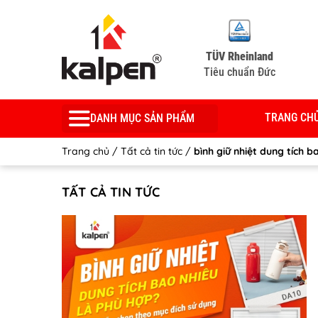
TÜV Rheinland
Tiêu chuẩn Đức
TRANG CH
DANH MỤC SẢN PHẨM
Trang chủ
/
Tất cả tin tức
/
bình giữ nhiệt dung tích b
TẤT CẢ TIN TỨC