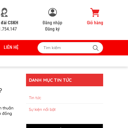
 đài CSKH
Đăng nhập
Giỏ hàng
1.754.147
Đăng ký
LIÊN HỆ
DANH MỤC TIN TỨC
?
Tin tức
n thuần
Sự kiện nổi bật
n đồng