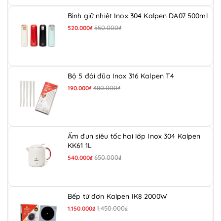
Bình giữ nhiệt Inox 304 Kalpen DA07 500ml
550.000₫
520.000₫
Bộ 5 đôi đũa Inox 316 Kalpen T4
380.000₫
190.000₫
Ấm đun siêu tốc hai lớp Inox 304 Kalpen
KK61 1L
650.000₫
540.000₫
Bếp từ đơn Kalpen IK8 2000W
1.450.000₫
1.150.000₫