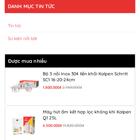
DANH MỤC TIN TỨC
Tin tức
Sự kiện nổi bật
Được mua nhiều
Bộ 3 nồi Inox 304 liền khối Kalpen Schritt
SC1 16-20-24cm
2.769.000₫
1.800.000₫
Máy hút ẩm kết hợp lọc không khí Kalpen
Q1 25L
11.820.000₫
6.500.000₫