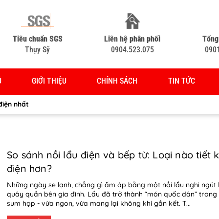
Tiêu chuẩn SGS
Liên hệ phân phối
Tổng
Thụy Sỹ
0904.523.075
090
Ủ
GIỚI THIỆU
CHÍNH SÁCH
TIN TỨC
 điện nhất
So sánh nồi lẩu điện và bếp từ: Loại nào tiết 
điện hơn?
Những ngày se lạnh, chẳng gì ấm áp bằng một nồi lẩu nghi ngút 
quây quần bên gia đình. Lẩu đã trở thành “món quốc dân” trong
sum họp - vừa ngon, vừa mang lại không khí gắn kết. T...