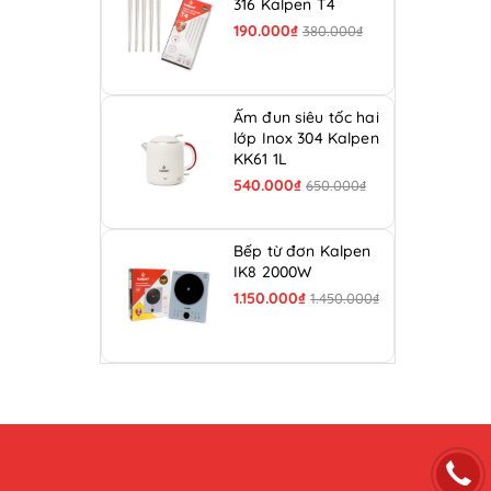
316 Kalpen T4
190.000₫
380.000₫
Ấm đun siêu tốc hai
lớp Inox 304 Kalpen
KK61 1L
540.000₫
650.000₫
Bếp từ đơn Kalpen
IK8 2000W
1.150.000₫
1.450.000₫