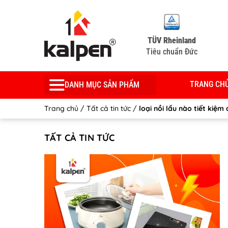
TÜV Rheinland
Tiêu chuẩn Đức
TRANG CH
DANH MỤC SẢN PHẨM
Trang chủ
/
Tất cả tin tức
/
loại nồi lẩu nào tiết kiệm
TẤT CẢ TIN TỨC