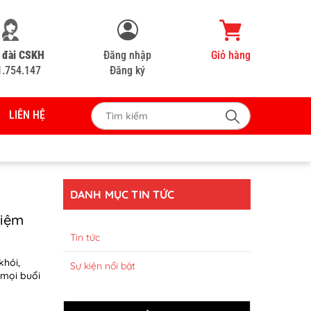
 đài CSKH
Đăng nhập
Giỏ hàng
1.754.147
Đăng ký
LIÊN HỆ
DANH MỤC TIN TỨC
kiệm
Tin tức
khói,
Sự kiện nổi bật
 mọi buổi