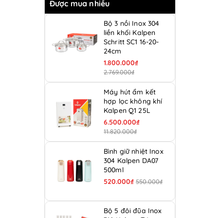
Được mua nhiều
Bộ 3 nồi Inox 304
liền khối Kalpen
Schritt SC1 16-20-
24cm
1.800.000₫
2.769.000₫
Máy hút ẩm kết
hợp lọc không khí
Kalpen Q1 25L
6.500.000₫
11.820.000₫
Bình giữ nhiệt Inox
304 Kalpen DA07
500ml
520.000₫
550.000₫
Bộ 5 đôi đũa Inox