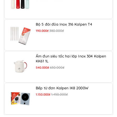
Bộ 5 đôi đũa Inox 316 Kalpen T4
380.000₫
190.000₫
Ấm đun siêu tốc hai lớp Inox 304 Kalpen
KK61 1L
650.000₫
540.000₫
Bếp từ đơn Kalpen IK8 2000W
1.450.000₫
1.150.000₫