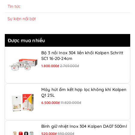
Tin tức
Sự kiện nổi bật
Được mua nhiều
Bộ 3 nồi Inox 304 liền khối Kalpen Schritt
SC1 16-20-24cm
2.769.000₫
1.800.000₫
Máy hút ẩm kết hợp lọc không khí Kalpen
Q1 25L
11.820.000₫
6.500.000₫
Bình giữ nhiệt Inox 304 Kalpen DA07 500ml
550.000₫
520.000₫