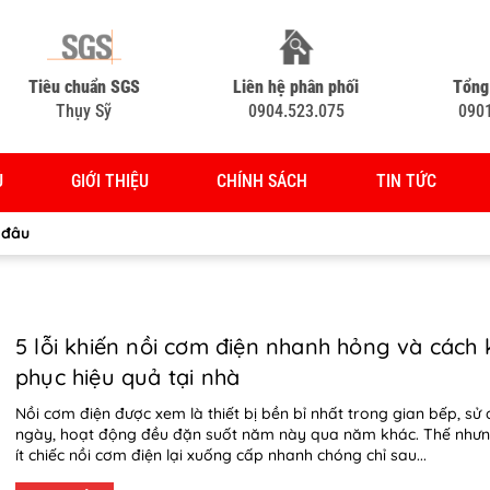
Tiêu chuẩn SGS
Liên hệ phân phối
Tổng
Thụy Sỹ
0904.523.075
090
Ủ
GIỚI THIỆU
CHÍNH SÁCH
TIN TỨC
 đâu
5 lỗi khiến nồi cơm điện nhanh hỏng và cách
phục hiệu quả tại nhà
Nồi cơm điện được xem là thiết bị bền bỉ nhất trong gian bếp, sử
ngày, hoạt động đều đặn suốt năm này qua năm khác. Thế nhưn
ít chiếc nồi cơm điện lại xuống cấp nhanh chóng chỉ sau...