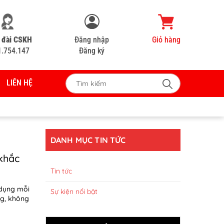
 đài CSKH
Đăng nhập
Giỏ hàng
1.754.147
Đăng ký
LIÊN HỆ
DANH MỤC TIN TỨC
 khắc
Tin tức
 dụng mỗi
Sự kiện nổi bật
g, không