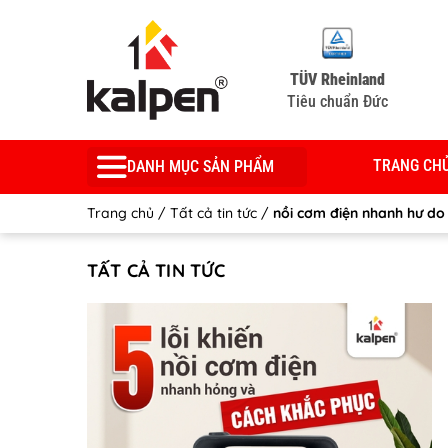
TÜV Rheinland
Tiêu chuẩn Đức
TRANG CH
DANH MỤC SẢN PHẨM
Trang chủ
/
Tất cả tin tức
/
nồi cơm điện nhanh hư do
TẤT CẢ TIN TỨC