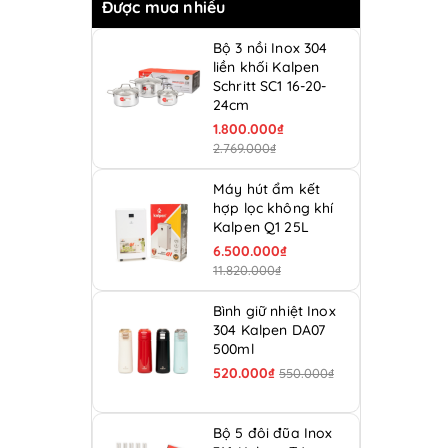
Được mua nhiều
Bộ 3 nồi Inox 304
liền khối Kalpen
Schritt SC1 16-20-
24cm
1.800.000₫
2.769.000₫
Máy hút ẩm kết
hợp lọc không khí
Kalpen Q1 25L
6.500.000₫
11.820.000₫
Bình giữ nhiệt Inox
304 Kalpen DA07
500ml
520.000₫
550.000₫
Bộ 5 đôi đũa Inox