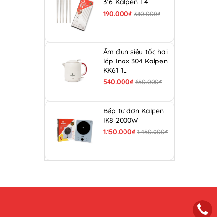
316 Kalpen T4
190.000₫
380.000₫
Ấm đun siêu tốc hai
lớp Inox 304 Kalpen
KK61 1L
540.000₫
650.000₫
Bếp từ đơn Kalpen
IK8 2000W
1.150.000₫
1.450.000₫