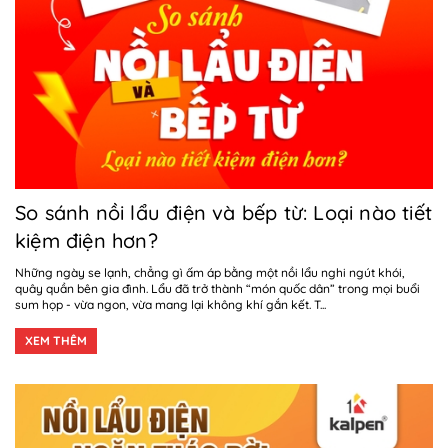
So sánh nồi lẩu điện và bếp từ: Loại nào tiết
kiệm điện hơn?
Những ngày se lạnh, chẳng gì ấm áp bằng một nồi lẩu nghi ngút khói,
quây quần bên gia đình. Lẩu đã trở thành “món quốc dân” trong mọi buổi
sum họp - vừa ngon, vừa mang lại không khí gắn kết. T...
XEM THÊM