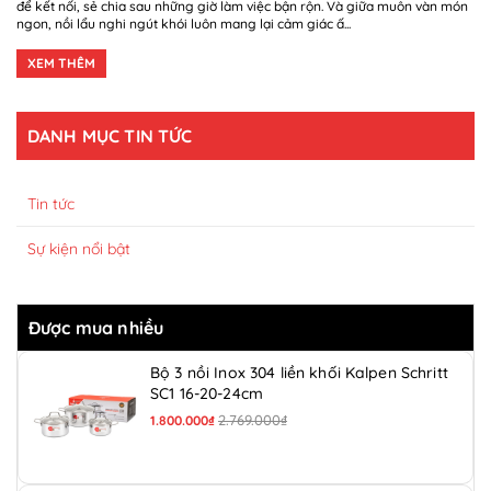
để kết nối, sẻ chia sau những giờ làm việc bận rộn. Và giữa muôn vàn món
ngon, nồi lẩu nghi ngút khói luôn mang lại cảm giác ấ...
XEM THÊM
DANH MỤC TIN TỨC
Tin tức
Sự kiện nổi bật
Được mua nhiều
Bộ 3 nồi Inox 304 liền khối Kalpen Schritt
SC1 16-20-24cm
2.769.000₫
1.800.000₫