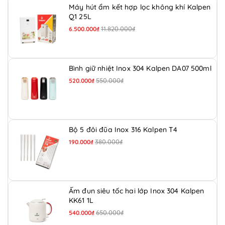
Máy hút ẩm kết hợp lọc không khí Kalpen
Q1 25L
11.820.000₫
6.500.000₫
Bình giữ nhiệt Inox 304 Kalpen DA07 500ml
550.000₫
520.000₫
Bộ 5 đôi đũa Inox 316 Kalpen T4
380.000₫
190.000₫
Ấm đun siêu tốc hai lớp Inox 304 Kalpen
KK61 1L
650.000₫
540.000₫