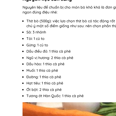
Nguyên liệu để chuẩn bị cho món bò khô khá là đơn g
ngon đúng điệu nhé:
Thịt bò (500g): việc lựa chọn thịt bò có tác động rấ
chú ý một số điểm giống như sau: nên chọn phần thịt 
Sả: 3 nhánh
Tỏi: 1 củ to
Gừng: 1 củ to
Dầu điều đỏ: 1 thìa cà phê
Ngũ vị hương: 2 thìa cà phê
Dầu hào: 1 thìa cà phê
Muối: 1 thìa cà phê
Đường: 1 thìa cà phê
Hạt tiêu: 1 thìa cà phê
Ớt bột: 2 thìa cà phê
Tương ớt Hàn Quốc: 1 thìa cà phê