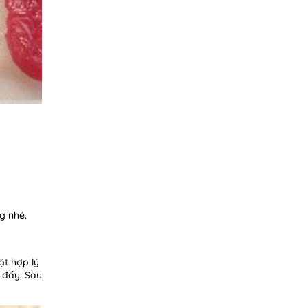
g nhé.
ật hợp lý
 đấy. Sau