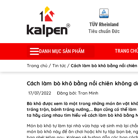
TÜV Rheinland
Tiêu chuẩn Đức
TRANG CH
DANH MỤC SẢN PHẨM
Trang chủ
/
Tin tức
/
Cách làm bò khô bằng nồi chiên
Cách làm bò khô bằng nồi chiên không d
17/07/2022
Đăng bởi: Tran Minh
Bò khô được xem là một trong những món ăn vặt không
tráng trộn, bánh tráng nướng,... Bạn cũng có thể làm
ta hãy cùng nhau tìm hiểu về cách làm bò khô bằng 
Món bò khô tự làm tại nhà vừa hợp vệ sinh mà lại chẳ
món bò khô này để ăn chơi hoặc khi tụ tập bạn bè, ng
bạn nhé! Hôm nay, Kalpen sẽ hướng dẫn các bạn các