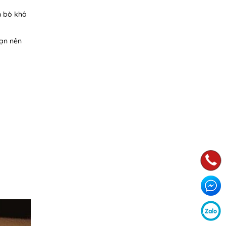
n bò khô
bạn nên