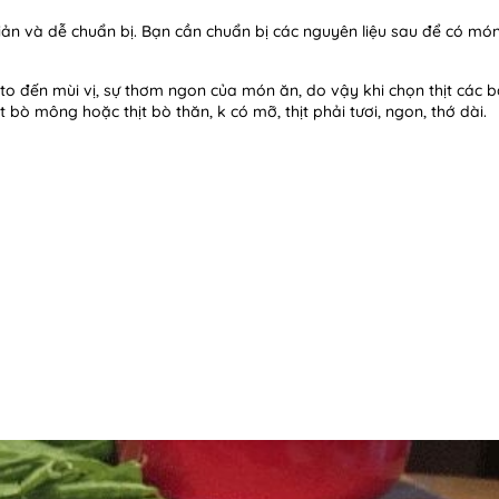
iản và dễ chuẩn bị. Bạn cần chuẩn bị các nguyên liệu sau để có mó
t to đến mùi vị, sự thơm ngon của món ăn, do vậy khi chọn thịt các 
bò mông hoặc thịt bò thăn, k có mỡ, thịt phải tươi, ngon, thớ dài.