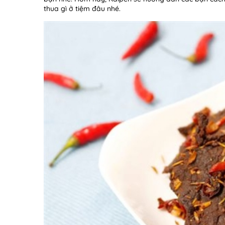
thua gì ở tiệm đâu nhé.