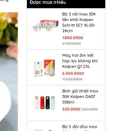
Được mua nhiều
Bộ 3 nồi Inox 304
liền khối Kalpen
Schritt SC1 16-20-
24cm
1.800.000₫
2.769.000₫
Máy hút ẩm kết
hợp lọc không khí
Kalpen Q1 25L
6.500.000₫
11.820.000₫
Bình giữ nhiệt Inox
304 Kalpen DA07
500ml
520.000₫
550.000₫
Bộ 5 đôi đũa Inox