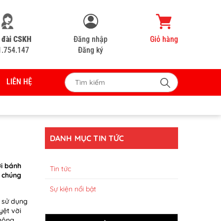
 đài CSKH
Đăng nhập
Giỏ hàng
1.754.147
Đăng ký
LIÊN HỆ
DANH MỤC TIN TỨC
ới bánh
Tin tức
o chúng
Sự kiện nổi bật
ể sử dụng
yệt vời
không