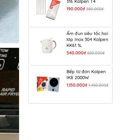
316 Kalpen T4
190.000₫
380.000₫
Ấm đun siêu tốc hai
lớp Inox 304 Kalpen
KK61 1L
540.000₫
650.000₫
Bếp từ đơn Kalpen
IK8 2000W
1.150.000₫
1.450.000₫