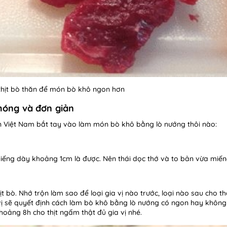
thịt bò thăn để món bò khô ngon hơn
hóng và đơn giản
en Việt Nam bắt tay vào làm món bò khô bằng lò nướng thôi nào:
 miếng dày khoảng 1cm là được. Nên thái dọc thớ và to bản vừa miến
hịt bò. Nhớ trộn làm sao để loại gia vị nào trước, loại nào sau cho th
 vị sẽ quyết định cách làm bò khô bằng lò nướng có ngon hay không
khoảng 8h cho thịt ngấm thật đủ gia vị nhé.