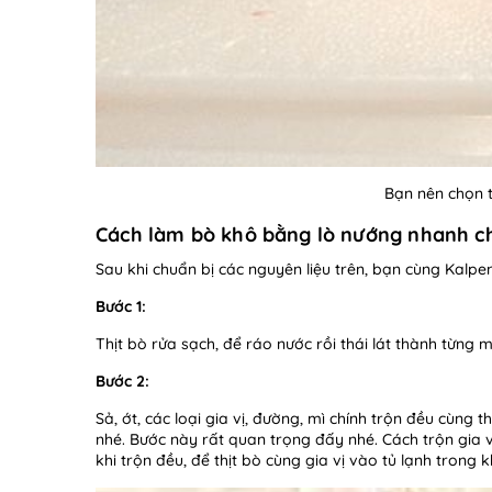
Bạn nên chọn 
Cách làm bò khô bằng lò nướng nhanh c
Sau khi chuẩn bị các nguyên liệu trên, bạn cùng Kalp
Bước 1:
Thịt bò rửa sạch, để ráo nước rồi thái lát thành từng
Bước 2:
Sả, ớt, các loại gia vị, đường, mì chính trộn đều cùng t
nhé. Bước này rất quan trọng đấy nhé. Cách trộn gia
khi trộn đều, để thịt bò cùng gia vị vào tủ lạnh trong 