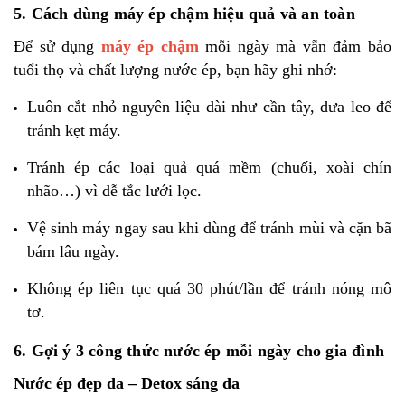
5. Cách dùng máy ép chậm hiệu quả và an toàn
Để sử dụng
máy ép chậm
mỗi ngày mà vẫn đảm bảo
tuổi thọ và chất lượng nước ép, bạn hãy ghi nhớ:
Luôn cắt nhỏ nguyên liệu dài như cần tây, dưa leo để
tránh kẹt máy.
Tránh ép các loại quả quá mềm (chuối, xoài chín
nhão…) vì dễ tắc lưới lọc.
Vệ sinh máy ngay sau khi dùng để tránh mùi và cặn bã
bám lâu ngày.
Không ép liên tục quá 30 phút/lần để tránh nóng mô
tơ.
6. Gợi ý 3 công thức nước ép mỗi ngày cho gia đình
Nước ép đẹp da – Detox sáng da