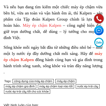
Và nếu bạn đang tìm kiếm một chiếc máy ép chậm vừa
bền bỉ, vừa an toàn và vận hành êm ái, thì Kalpen – sản
phẩm của Tập đoàn Kalpen Group chính là lựa chọn
hoàn hảo.
Máy ép chậm Kalpen
– công nghệ hiện đại,
giữ trọn dưỡng chất, dễ dùng – lý tưởng cho mọi gia
đình Việt.
Sống khỏe mỗi ngày bắt đầu từ những điều nhỏ bé – như
một ly nước ép đầy dưỡng chất mỗi sáng. Hãy để
máy
ép chậm Kalpen
đồng hành cùng bạn và gia đình trong
hành trình sống xanh, sống khỏe và tràn đầy năng lượng
.
Tags:
công dụng của máy ép chậm
máy ép chậm
máy ép chậm gia đình
máy ép chậm loại nào tốt
nước ép trái cây
nước ép trái cây tốt cho sức khỏe
Viết bình luận của bạn: