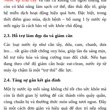
Nước ép trái cây
và rau củ không chỉ ngon miệng mà
còn có khả năng làm sạch cơ thể, đào thải độc tố, giúp
hệ miễn dịch hoạt động hiệu quả hơn. Đặc biệt, trong
thời điểm giao mùa, dịch bệnh – bổ sung 1 ly nước ép
mỗi ngày là cách bảo vệ sức khỏe chủ động.
2.3. Hỗ trợ làm đẹp da và giảm cân
Các loại nước ép như cần tây, dứa, cam, chanh, dưa
leo… rất giàu chất chống oxy hóa, giúp làn da sáng mịn,
hỗ trợ tiêu hóa và tăng cường trao đổi chất. Nếu bạn
đang theo chế độ giảm cân hoặc eat-clean, nước ép từ
máy ép chậm là một “trợ thủ” đắc lực.
2.4. Tăng sự gắn kết gia đình
Một ly nước ép mỗi sáng không chỉ tốt cho sức khỏe mà
còn là thời gian lý tưởng để các thành viên quây quần,
cùng chuẩn bị và thưởng thức món uống tươi ngon. Đây
là một cách đơn giản và hiệu quả để duy trì nếp sống