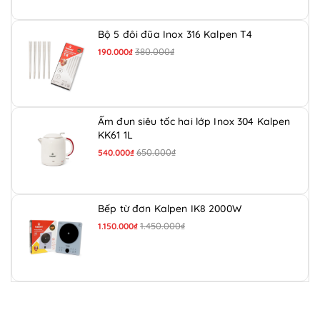
Bộ 5 đôi đũa Inox 316 Kalpen T4
380.000₫
190.000₫
Ấm đun siêu tốc hai lớp Inox 304 Kalpen
KK61 1L
650.000₫
540.000₫
Bếp từ đơn Kalpen IK8 2000W
1.450.000₫
1.150.000₫