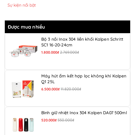
Sự kiện nổi bật
Được mua nhiều
Bộ 3 nồi Inox 304 liền khối Kalpen Schritt
SC1 16-20-24cm
2.769.000₫
1.800.000₫
Máy hút ẩm kết hợp lọc không khí Kalpen
Q1 25L
11.820.000₫
6.500.000₫
Bình giữ nhiệt Inox 304 Kalpen DA07 500ml
550.000₫
520.000₫