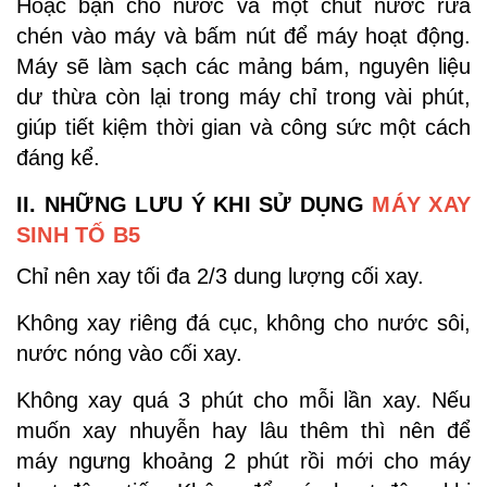
Hoặc bạn cho nước và một chút nước rửa
chén vào máy và bấm nút để máy hoạt động.
Máy sẽ làm sạch các mảng bám, nguyên liệu
dư thừa còn lại trong máy chỉ trong vài phút,
giúp tiết kiệm thời gian và công sức một cách
đáng kể.
II. NHỮNG LƯU Ý KHI SỬ DỤNG
MÁY XAY
SINH TỐ B5
Chỉ nên xay tối đa 2/3 dung lượng cối xay.
Không xay riêng đá cục, không cho nước sôi,
nước nóng vào cối xay.
Không xay quá 3 phút cho mỗi lần xay. Nếu
muốn xay nhuyễn hay lâu thêm thì nên để
máy ngưng khoảng 2 phút rồi mới cho máy