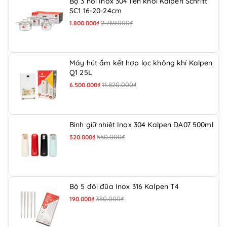
Bộ 3 nồi Inox 304 liền khối Kalpen Schritt
SC1 16-20-24cm
2.769.000₫
1.800.000₫
Máy hút ẩm kết hợp lọc không khí Kalpen
Q1 25L
11.820.000₫
6.500.000₫
Bình giữ nhiệt Inox 304 Kalpen DA07 500ml
550.000₫
520.000₫
Bộ 5 đôi đũa Inox 316 Kalpen T4
380.000₫
190.000₫