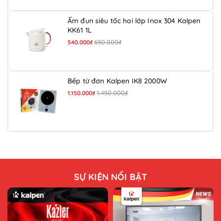
Ấm đun siêu tốc hai lớp Inox 304 Kalpen
KK61 1L
650.000₫
540.000₫
Bếp từ đơn Kalpen IK8 2000W
1.450.000₫
1.150.000₫
SỰ KIỆN NỔI BẬT