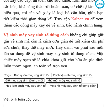
cối xay cao cấp, an toàn cho sức khỏe, lưỡi dao inox 304
sắc bén, khả năng tháo rời hoàn toàn, cơ chế tự làm sạch
hiệu quả, chỉ cần vài giây là loại bỏ cặn bẩn, giúp bạn
tiết kiệm thời gian đáng kể. Truy cập
Kalpen.vn
để xem
thêm các dòng máy xay dễ vệ sinh, bảo hành chính hãng.
Vệ sinh máy xay sinh tố đúng cách
không chỉ giúp giữ
gìn vệ sinh mà còn là cách đơn giản để tiết kiệm chi phí
sửa chữa, thay thế máy mới. Hãy dành vài phút sau mỗi
lần sử dụng để vệ sinh máy xay sinh tố đúng cách. Một
chiếc máy sạch sẽ là chìa khóa giữ cho bữa ăn gia đình
luôn thơm ngon, an toàn và trọn vẹn.
Tags:
Bảo quản máy xay sinh tố
Cách vệ sinh máy xay sinh tố
Giữ máy xay sinh tố như mới
khử mùi máy xay sinh tố
Mẹo làm sạch máy xay sinh tố
Vệ sinh máy xay sinh tố đúng cách
Viết bình luận của bạn: