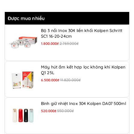
Được mua nhiều
Bộ 3 nồi Inox 304 liền khối Kalpen Schritt
SC1 16-20-24cm
2.769.000₫
1.800.000₫
Máy hút ẩm kết hợp lọc không khí Kalpen
Q1 25L
11.820.000₫
6.500.000₫
Bình giữ nhiệt Inox 304 Kalpen DA07 500ml
550.000₫
520.000₫