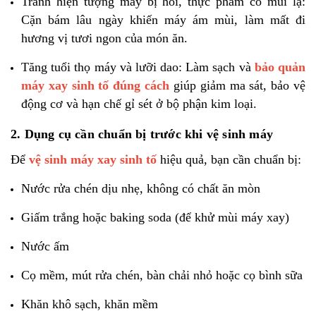
Tránh hiện tượng máy bị hôi, thực phẩm có mùi lạ:
Cặn bám lâu ngày khiến máy ám mùi, làm mất đi
hương vị tươi ngon của món ăn.
Tăng tuổi thọ máy và lưỡi dao: Làm sạch và
bảo quản
máy xay sinh tố đúng cách
giúp giảm ma sát, bảo vệ
động cơ và hạn chế gỉ sét ở bộ phận kim loại.
2. Dụng cụ cần chuẩn bị trước khi vệ sinh máy
Để
vệ sinh máy xay sinh tố
hiệu quả, bạn cần chuẩn bị:
Nước rửa chén dịu nhẹ, không có chất ăn mòn
Giấm trắng hoặc baking soda (để khử mùi máy xay)
Nước ấm
Cọ mềm, mút rửa chén, bàn chải nhỏ hoặc cọ bình sữa
Khăn khô sạch, khăn mềm