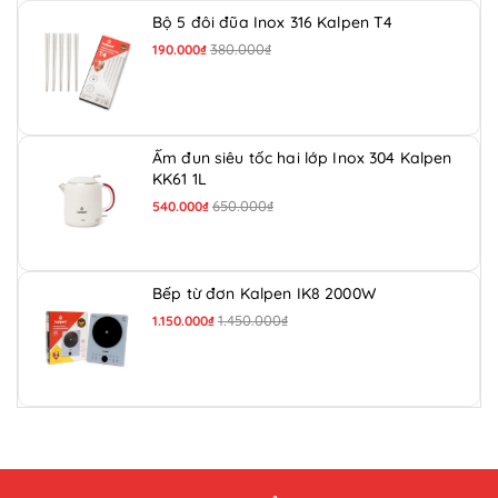
Bộ 5 đôi đũa Inox 316 Kalpen T4
380.000₫
190.000₫
Ấm đun siêu tốc hai lớp Inox 304 Kalpen
KK61 1L
650.000₫
540.000₫
Bếp từ đơn Kalpen IK8 2000W
1.450.000₫
1.150.000₫