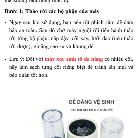
mà không làm hỏng thiết bị:
Bước 1: Tháo rời các bộ phận của máy
Ngay sau khi sử dụng, bạn nên rút phích cắm để đảm
bảo an toàn. Sau đó chờ máy nguội rồi tiến hành tháo
rời từng bộ phận: nắp đậy, cối xay, lưỡi dao (nếu tháo
rời được), gioăng cao su và khung đế.
Lưu ý: Đối với
máy xay sinh tố đa năng
có nhiều cối,
hãy làm sạch từng cối riêng biệt để tránh lẫn mùi và
bảo quản tốt hơn.