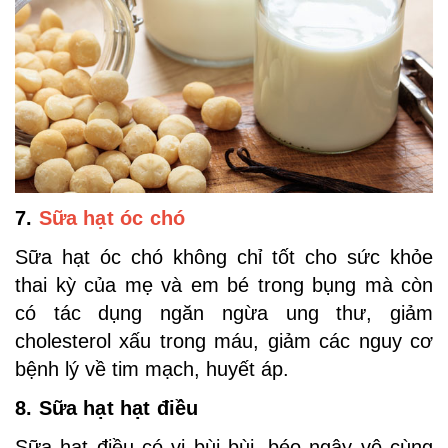
7.
Sữa hạt óc chó
Sữa hạt óc chó không chỉ tốt cho sức khỏe
thai kỳ của mẹ và em bé trong bụng mà còn
có tác dụng ngăn ngừa ung thư, giảm
cholesterol xấu trong máu, giảm các nguy cơ
bệnh lý về tim mạch, huyết áp.
8. Sữa hạt hạt điều
Sữa hạt điều có vị bùi bùi, béo ngậy vô cùng