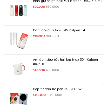
Bình giữ nhiệt Inox 304 Kalpen DA07 500ml
550.000₫
520.000₫
Bộ 5 đôi đũa Inox 316 Kalpen T4
380.000₫
190.000₫
Ấm đun siêu tốc hai lớp Inox 304 Kalpen
KK61 1L
650.000₫
540.000₫
Bếp từ đơn Kalpen IK8 2000W
1.450.000₫
1.150.000₫