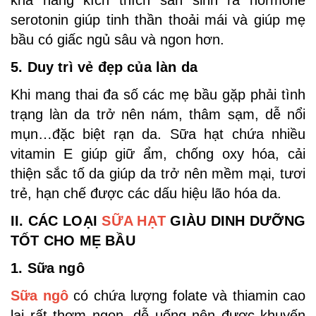
khả năng kích thích sản sinh ra hormone
serotonin giúp tinh thần thoải mái và giúp mẹ
bầu có giấc ngủ sâu và ngon hơn.
5. Duy trì vẻ đẹp của làn da
Khi mang thai đa số các mẹ bầu gặp phải tình
trạng làn da trở nên nám, thâm sạm, dễ nổi
mụn…đặc biệt rạn da. Sữa hạt chứa nhiều
vitamin E giúp giữ ẩm, chống oxy hóa, cải
thiện sắc tố da giúp da trở nên mềm mại, tươi
trẻ, hạn chế được các dấu hiệu lão hóa da.
II. CÁC LOẠI
SỮA HẠT
GIÀU DINH DƯỠNG
TỐT CHO MẸ BẦU
1. Sữa ngô
Sữa ngô
có chứa lượng folate và thiamin cao
lại rất thơm ngon, dễ uống nên được khuyến