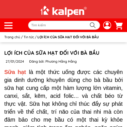
Trang chủ
/
Tin tức
/
LỢI ÍCH CỦA SỮA HẠT ĐỐI VỚI BÀ BẦU
LỢI ÍCH CỦA SỮA HẠT ĐỐI VỚI BÀ BẦU
27/01/2024
Đăng bởi: Phương Hằng Hằng
Sữa hạt
là một thức uống được các chuyên
gia dinh dưỡng khuyên dùng cho bà bầu bởi
sữa hạt cung cấp một hàm lượng lớn vitamin,
canxi, sắt, kẽm, acid folic... và chất béo từ
thực vật. Sữa hạt không chỉ thúc đẩy sự phát
triển về thể chất, trí não của thai nhi mà còn
đảm bảo cho mẹ bầu có một thai kỳ khỏe