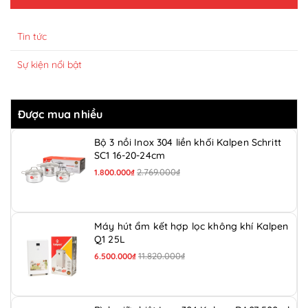
Tin tức
Sự kiện nổi bật
Được mua nhiều
Bộ 3 nồi Inox 304 liền khối Kalpen Schritt
SC1 16-20-24cm
2.769.000₫
1.800.000₫
Máy hút ẩm kết hợp lọc không khí Kalpen
Q1 25L
11.820.000₫
6.500.000₫