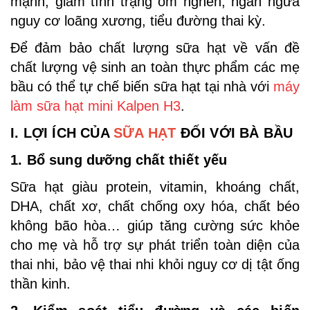
mạnh, giảm tình trạng ốm nghén, ngăn ngừa
nguy cơ loãng xương, tiểu đường thai kỳ.
Để đảm bảo chất lượng sữa hạt về vấn đề
chất lượng vệ sinh an toàn thực phẩm các mẹ
bầu có thể tự chế biến sữa hạt tại nhà với
máy
làm sữa hạt mini Kalpen H3
.
I. LỢI ÍCH CỦA
SỮA HẠT
ĐỐI VỚI BÀ BẦU
1. Bổ sung dưỡng chất thiết yếu
Sữa hạt giàu protein, vitamin, khoáng chất,
DHA, chất xơ, chất chống oxy hóa, chất béo
không bão hòa… giúp tăng cường sức khỏe
cho mẹ và hỗ trợ sự phát triển toàn diện của
thai nhi, bảo vệ thai nhi khỏi nguy cơ dị tật ống
thần kinh.