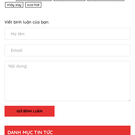
máy xay
sua hat
Viết bình luận của bạn:
GỬI BÌNH LUẬN
DANH MỤC TIN TỨC