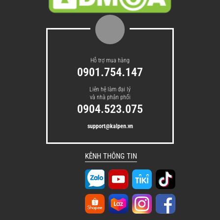
Hỗ trợ mua hàng
0901.754.147
Liên hệ làm đại lý
và nhà phân phối
0904.523.075
support@kalpen.vn
KÊNH THÔNG TIN