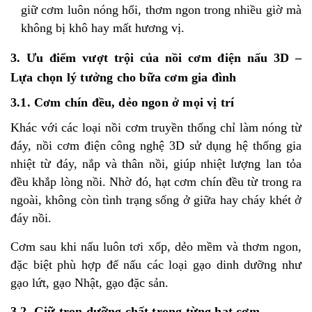
giữ cơm luôn nóng hổi, thơm ngon trong nhiều giờ mà
không bị khô hay mất hương vị.
3. Ưu điểm vượt trội của nồi cơm điện nấu 3D –
Lựa chọn lý tưởng cho bữa cơm gia đình
3.1. Cơm chín đều, dẻo ngon ở mọi vị trí
Khác với các loại nồi cơm truyền thống chỉ làm nóng từ
đáy, nồi cơm điện công nghệ 3D sử dụng hệ thống gia
nhiệt từ đáy, nắp và thân nồi, giúp nhiệt lượng lan tỏa
đều khắp lòng nồi. Nhờ đó, hạt cơm chín đều từ trong ra
ngoài, không còn tình trạng sống ở giữa hay cháy khét ở
đáy nồi.
Cơm sau khi nấu luôn tơi xốp, dẻo mềm và thơm ngon,
đặc biệt phù hợp để nấu các loại gạo dinh dưỡng như
gạo lứt, gạo Nhật, gạo đặc sản.
3.2. Giữ trọn dưỡng chất trong từng hạt cơm