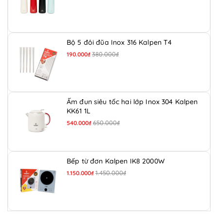
Bộ 5 đôi đũa Inox 316 Kalpen T4
380.000₫
190.000₫
Ấm đun siêu tốc hai lớp Inox 304 Kalpen
KK61 1L
650.000₫
540.000₫
Bếp từ đơn Kalpen IK8 2000W
1.450.000₫
1.150.000₫