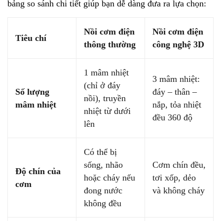
bảng so sánh chi tiết giúp bạn dễ dàng đưa ra lựa chọn:
Nồi cơm điện
Nồi cơm điện
Tiêu chí
thông thường
công nghệ 3D
1 mâm nhiệt
3 mâm nhiệt:
(chỉ ở đáy
Số lượng
đáy – thân –
nồi), truyền
mâm nhiệt
nắp, tỏa nhiệt
nhiệt từ dưới
đều 360 độ
lên
Có thể bị
sống, nhão
Cơm chín đều,
Độ chín của
hoặc cháy nếu
tơi xốp, dẻo
cơm
đong nước
và không cháy
không đều