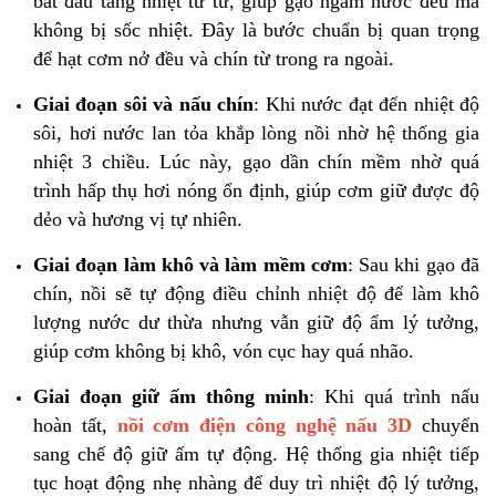
bắt đầu tăng nhiệt từ từ, giúp gạo ngấm nước đều mà
không bị sốc nhiệt. Đây là bước chuẩn bị quan trọng
để hạt cơm nở đều và chín từ trong ra ngoài.
Giai đoạn sôi và nấu chín
:
Khi nước đạt đến nhiệt độ
sôi, hơi nước lan tỏa khắp lòng nồi nhờ hệ thống gia
nhiệt 3 chiều. Lúc này, gạo dần chín mềm nhờ quá
trình hấp thụ hơi nóng ổn định, giúp cơm giữ được độ
dẻo và hương vị tự nhiên.
Giai đoạn làm khô và làm mềm cơm
:
Sau khi gạo đã
chín, nồi sẽ tự động điều chỉnh nhiệt độ để làm khô
lượng nước dư thừa nhưng vẫn giữ độ ẩm lý tưởng,
giúp cơm không bị khô, vón cục hay quá nhão.
Giai đoạn giữ ấm thông minh
:
Khi quá trình nấu
hoàn tất,
nồi cơm điện công nghệ nấu 3D
chuyển
sang chế độ giữ ấm tự động. Hệ thống gia nhiệt tiếp
tục hoạt động nhẹ nhàng để duy trì nhiệt độ lý tưởng,