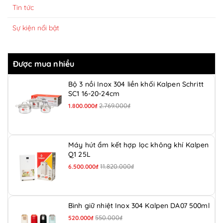
Tin tức
Sự kiện nổi bật
Được mua nhiều
Bộ 3 nồi Inox 304 liền khối Kalpen Schritt
SC1 16-20-24cm
2.769.000₫
1.800.000₫
Máy hút ẩm kết hợp lọc không khí Kalpen
Q1 25L
11.820.000₫
6.500.000₫
Bình giữ nhiệt Inox 304 Kalpen DA07 500ml
550.000₫
520.000₫