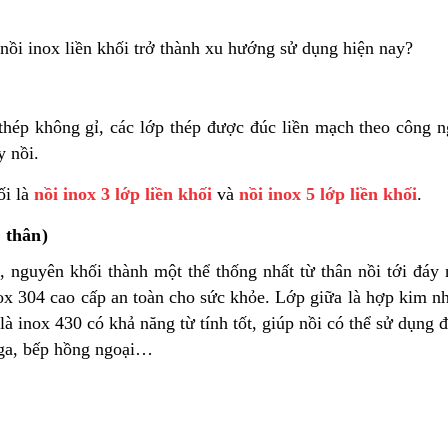
 nồi inox liền khối trở thành xu hướng sử dụng hiện nay?
 thép không gỉ, các lớp thép được đúc liền mạch theo công n
y nồi.
ối là
nồi inox 3 lớp liền khối
và
nồi inox 5 lớp liền khối
.
n thân)
, nguyên khối thành một thể thống nhất từ thân nồi tới đáy 
inox 304 cao cấp an toàn cho sức khỏe. Lớp giữa là hợp kim 
là inox 430 có khả năng từ tính tốt, giúp nồi có thể sử dụng 
p ga, bếp hồng ngoại…