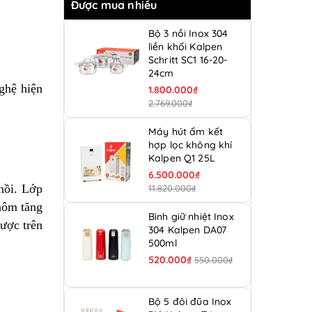
Được mua nhiều
Bộ 3 nồi Inox 304
liền khối Kalpen
Schritt SC1 16-20-
24cm
ghệ hiện
1.800.000₫
2.769.000₫
Máy hút ẩm kết
hợp lọc không khí
Kalpen Q1 25L
6.500.000₫
nồi. Lớp
11.820.000₫
nhôm tăng
Bình giữ nhiệt Inox
được trên
304 Kalpen DA07
500ml
520.000₫
550.000₫
Bộ 5 đôi đũa Inox