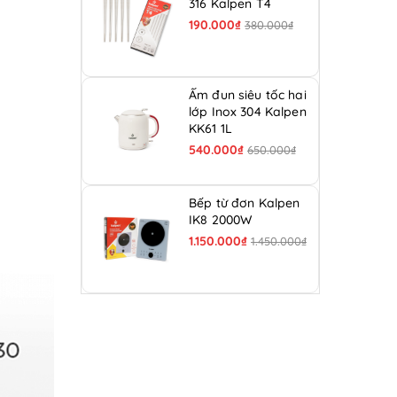
316 Kalpen T4
190.000₫
380.000₫
Ấm đun siêu tốc hai
lớp Inox 304 Kalpen
KK61 1L
540.000₫
650.000₫
Bếp từ đơn Kalpen
IK8 2000W
1.150.000₫
1.450.000₫