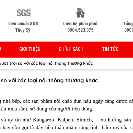
Tiêu chuẩn SGS
Liên hệ phân phối
Tổng
Thụy Sỹ
0904.523.075
090
Ủ
GIỚI THIỆU
CHÍNH SÁCH
TIN TỨC
 vượt trội so với các loại nồi thông thường khác
i so với các loại nồi thông thường khác
ng nhà bếp, các sản phẩm nồi chảo đun nấu ngày càng được cả
cầu mua sắm, sử dụng của người tiêu dùng.
p và uy tín như Kangaroo, Kalpen, Elmich,… xu hướng sản
i hay còn gọi là đáy liền thân nhằm tăng tính thẩm mỹ của 