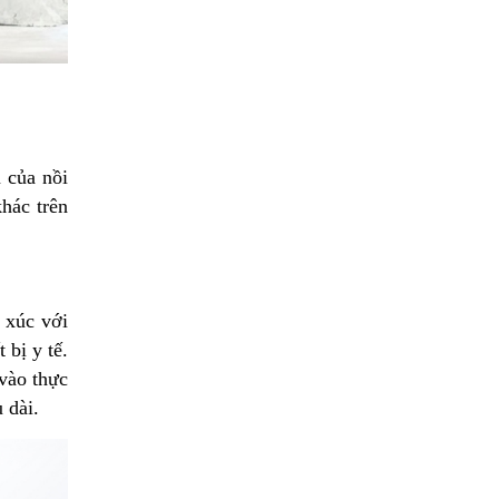
 của nồi
hác trên
 xúc với
bị y tế.
vào thực
 dài.