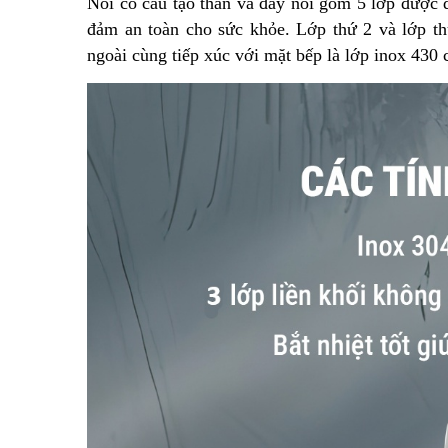
Nồi có cấu tạo thân và đáy nồi gồm 5 lớp được 
đảm an toàn cho sức khỏe. Lớp thứ 2 và lớp thứ
ngoài cùng tiếp xúc với mặt bếp là lớp inox 430 c