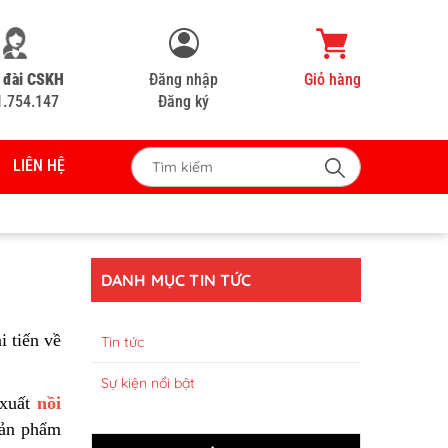
 đài CSKH
Đăng nhập
Giỏ hàng
1.754.147
Đăng ký
LIÊN HỆ
DANH MỤC TIN TỨC
i tiến về
Tin tức
Sự kiện nổi bật
 xuất
nồi
sản phẩm