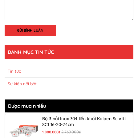
GỬI BÌNH LUẬN
DANH MỤC TIN TỨC
Tin tức
Sự kiện nổi bật
Được mua nhiều
Bộ 3 nồi Inox 304 liền khối Kalpen Schritt
SC1 16-20-24cm
2.769.000₫
1.800.000₫