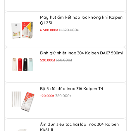
Máy hút ẩm kết hợp lọc không khí Kalpen
Q1 25L
11.820.000₫
6.500.000₫
Bình giữ nhiệt Inox 304 Kalpen DA07 500ml
550.000₫
520.000₫
Bộ 5 đôi đũa Inox 316 Kalpen T4
380.000₫
190.000₫
Ấm đun siêu tốc hai lớp Inox 304 Kalpen
KK61 1L