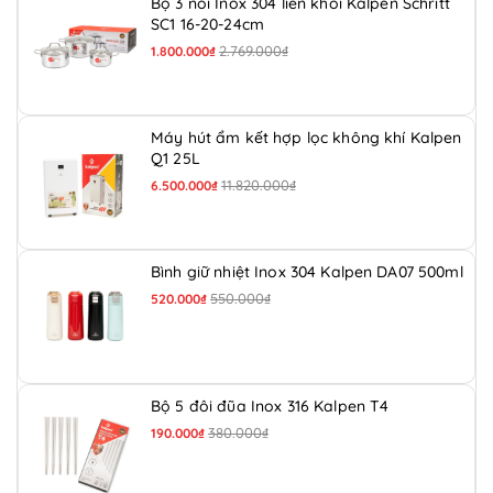
Bộ 3 nồi Inox 304 liền khối Kalpen Schritt
SC1 16-20-24cm
2.769.000₫
1.800.000₫
Máy hút ẩm kết hợp lọc không khí Kalpen
Q1 25L
11.820.000₫
6.500.000₫
Bình giữ nhiệt Inox 304 Kalpen DA07 500ml
550.000₫
520.000₫
Bộ 5 đôi đũa Inox 316 Kalpen T4
380.000₫
190.000₫