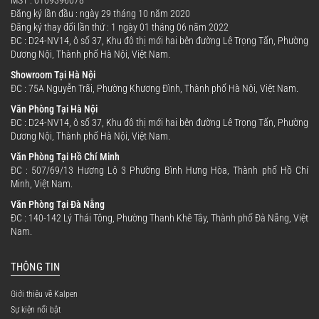
MST : 0109396078
Đăng ký lần đầu : ngày 29 tháng 10 năm 2020
Đăng ký thay đổi lần thứ : 1 ngày 01 tháng 06 năm 2022
ĐC : D24-NV14, ô số 37, Khu đô thị mới hai bên đường Lê Trọng Tấn, Phường
Dương Nội, Thành phố Hà Nội, Việt Nam.
Showroom Tại Hà Nội
ĐC : 75A Nguyễn Trãi, Phường Khương Đình, Thành phố Hà Nội, Việt Nam.
Văn Phòng Tại Hà Nội
ĐC : D24-NV14, ô số 37, Khu đô thị mới hai bên đường Lê Trọng Tấn, Phường
Dương Nội, Thành phố Hà Nội, Việt Nam.
Thiết kế đế xoay 360 độ – Tiện lợi khi
Văn Phòng Tại Hồ Chí Minh
ĐC : 507/69/13 Hương Lộ 3 Phường Bình Hưng Hòa, Thành phố Hồ Chí
sử dụng:
Minh, Việt Nam.
Đế ấm được thiết kế xoay 360 độ linh hoạt,
Văn Phòng Tại Đà Nẵng
ĐC : 140-142 Lý Thái Tông, Phường Thanh Khê Tây, Thành phố Đà Nẵng, Việt
cho phép đặt và nhấc ấm dễ dàng từ mọi
Nam.
hướng, phù hợp cho cả người thuận tay trái và
tay phải.
THÔNG TIN
Giới thiệu về Kalpen
Sự kiện nổi bật