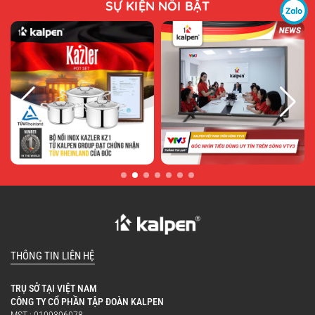
SỰ KIỆN NỔI BẬT
Gia nhiệt Inox 304 liền khối – Bền bỉ và
an toàn:
Phần mâm gia nhiệt được chế tạo từ Inox 304
liền khối cao cấp, không gỉ sét, không gây độc
hại, giúp truyền nhiệt ổn định và nâng cao độ
bền trong quá trình sử dụng lâu dài.
THÔNG TIN LIÊN HỆ
TRỤ SỞ TẠI VIỆT NAM
CÔNG TY CỔ PHẦN TẬP ĐOÀN KALPEN