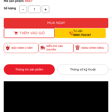
Mã sản phẩm:
KK67
Số lượng
-
+
MUA NGAY
Tư vấn
THÊM VÀO GIỎ
0901.754.147
MIỄN PHÍ VẬN
BẢO HÀNH 2 NĂM
HÀNG CHÍNH HÃNG
CHUYỂN
Thông tin sản phẩm
Thông số kỹ thuật