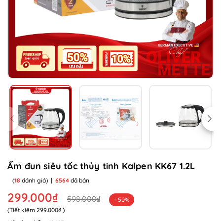
Ấm đun siêu tốc thủy tinh Kalpen KK67 1.2L
(
18
đánh giá)
|
6564
đã bán
299.000₫
598.000₫
- 50%
(Tiết kiệm
299.000₫
)