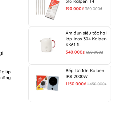
316 Kalpen T4
190.000₫
380.000₫
Ấm đun siêu tốc hai
lớp Inox 304 Kalpen
KK61 1L
i
540.000₫
650.000₫
Bếp từ đơn Kalpen
ỉ giúp
IK8 2000W
p năng
1.150.000₫
1.450.000₫