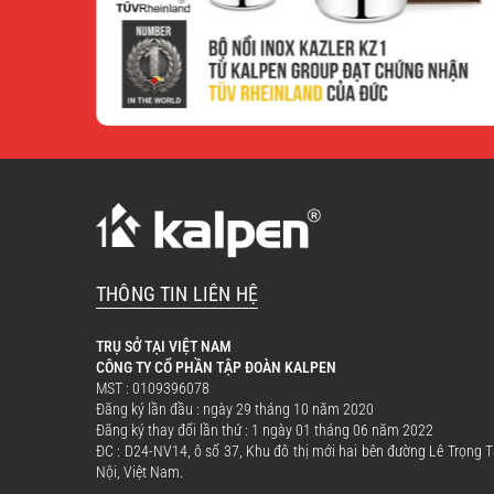
THÔNG TIN LIÊN HỆ
TRỤ SỞ TẠI VIỆT NAM
CÔNG TY CỔ PHẦN TẬP ĐOÀN KALPEN
MST : 0109396078
Đăng ký lần đầu : ngày 29 tháng 10 năm 2020
Đăng ký thay đổi lần thứ : 1 ngày 01 tháng 06 năm 2022
ĐC : D24-NV14, ô số 37, Khu đô thị mới hai bên đường Lê Trọng
Nội, Việt Nam.