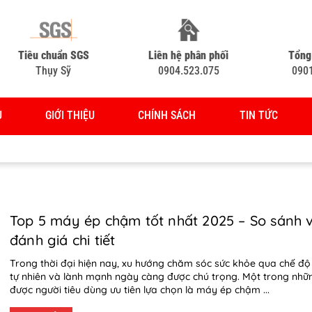
Tiêu chuẩn SGS
Liên hệ phân phối
Tổng
Thụy Sỹ
0904.523.075
090
Ủ
GIỚI THIỆU
CHÍNH SÁCH
TIN TỨC
Top 5 máy ép chậm tốt nhất 2025 – So sánh 
đánh giá chi tiết
Trong thời đại hiện nay, xu hướng chăm sóc sức khỏe qua chế đ
tự nhiên và lành mạnh ngày càng được chú trọng. Một trong những
được người tiêu dùng ưu tiên lựa chọn là máy ép chậm ...