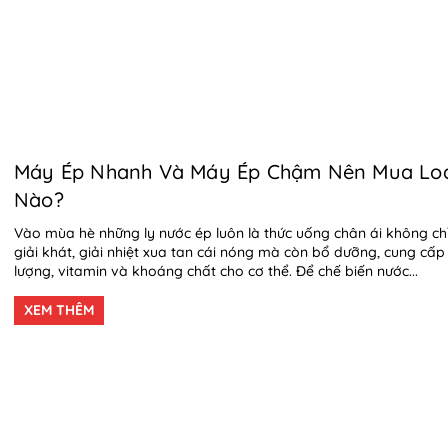
Máy Ép Nhanh Và Máy Ép Chậm Nên Mua Loạ
Nào?
Vào mùa hè những ly nước ép luôn là thức uống chân ái không ch
giải khát, giải nhiệt xua tan cái nóng mà còn bổ dưỡng, cung cấ
lượng, vitamin và khoáng chất cho cơ thể. Để chế biến nước...
XEM THÊM