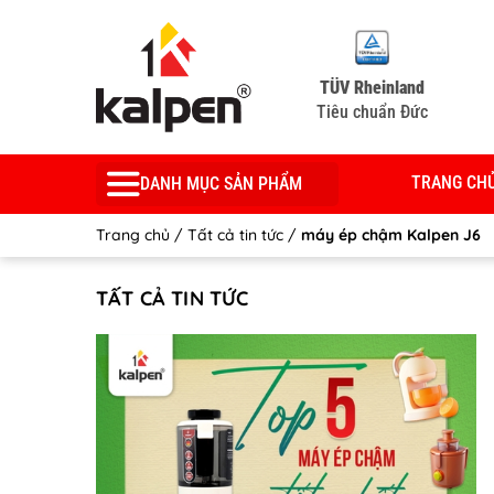
TÜV Rheinland
Tiêu chuẩn Đức
TRANG CH
DANH MỤC SẢN PHẨM
Trang chủ
/
Tất cả tin tức
/
máy ép chậm Kalpen J6
TẤT CẢ TIN TỨC