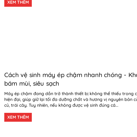
XEM THÊM
Cách vệ sinh máy ép chậm nhanh chóng - K
bám mùi, siêu sạch
Máy ép chậm đang dần trở thành thiết bị không thể thiếu trong 
hiện đại, giúp giữ lại tối đa dưỡng chất và hương vị nguyên bản c
củ, trái cây. Tuy nhiên, nếu không được vệ sinh đúng cá...
XEM THÊM