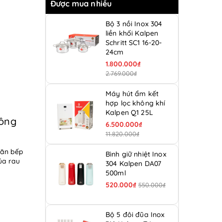
Được mua nhiều
Bộ 3 nồi Inox 304
liền khối Kalpen
Schritt SC1 16-20-
24cm
1.800.000₫
2.769.000₫
Máy hút ẩm kết
hợp lọc không khí
Kalpen Q1 25L
hông
6.500.000₫
11.820.000₫
căn bếp
Bình giữ nhiệt Inox
ủa rau
304 Kalpen DA07
500ml
520.000₫
550.000₫
Bộ 5 đôi đũa Inox