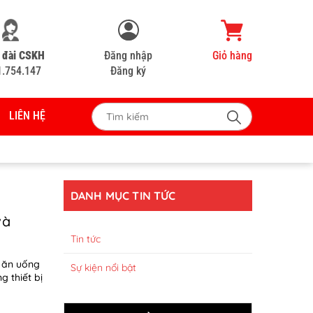
 đài CSKH
Đăng nhập
Giỏ hàng
1.754.147
Đăng ký
LIÊN HỆ
DANH MỤC TIN TỨC
và
Tin tức
ộ ăn uống
Sự kiện nổi bật
 thiết bị