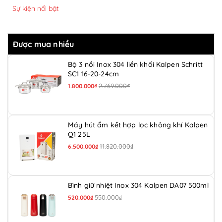
Sự kiện nổi bật
Được mua nhiều
Bộ 3 nồi Inox 304 liền khối Kalpen Schritt
SC1 16-20-24cm
2.769.000₫
1.800.000₫
Máy hút ẩm kết hợp lọc không khí Kalpen
Q1 25L
11.820.000₫
6.500.000₫
Bình giữ nhiệt Inox 304 Kalpen DA07 500ml
550.000₫
520.000₫