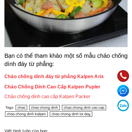
Bạn có thể tham khảo một số mẫu chảo chống
dính đáy từ phẳng:
Chảo chống dính đáy từ phẳng Kalpen Aris
Chảo Chống Dính Cao Cấp Kalpen Pupler
Chảo chống dính cao cấp Kalpen Packer
Tags:
chao
chao chong dinh
chao chong dinh cao cap
chao chong dinh kalpen
chao chong dinh loi day
Viết bình luận của bạn: