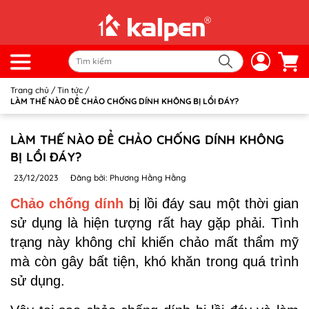
Trang chủ
/
Tin tức
/
LÀM THẾ NÀO ĐỂ CHẢO CHỐNG DÍNH KHÔNG BỊ LỒI ĐÁY?
LÀM THẾ NÀO ĐỂ CHẢO CHỐNG DÍNH KHÔNG
BỊ LỒI ĐÁY?
23/12/2023
Đăng bởi: Phương Hằng Hằng
Chảo chống dính
bị lồi đáy sau một thời gian
sử dụng là hiện tượng rất hay gặp phải. Tình
trạng này không chỉ khiến chảo mất thẩm mỹ
mà còn gây bất tiện, khó khăn trong quá trình
sử dụng.