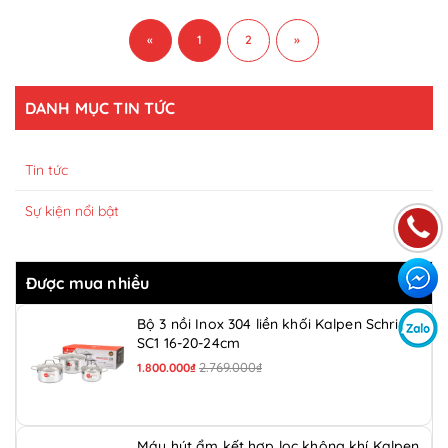
«
1
2
»
DANH MỤC TIN TỨC
Tin tức
Sự kiện nổi bật
Được mua nhiều
Bộ 3 nồi Inox 304 liền khối Kalpen Schritt
SC1 16-20-24cm
2.769.000₫
1.800.000₫
Máy hút ẩm kết hợp lọc không khí Kalpen