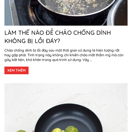
LÀM THẾ NÀO ĐỂ CHẢO CHỐNG DÍNH
KHÔNG BỊ LỒI ĐÁY?
Chảo chống dính bị lồi đáy sau một thời gian sử dụng là hiện tượng rất
hay gặp phải. Tình trạng này không chỉ khiến chảo mất thẩm mỹ mà còn
gây bất tiện, khó khăn trong quá trình sử dụng. Vậy ...
XEM THÊM