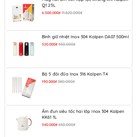
Q1 25L
11.820.000₫
6.500.000₫
Bình giữ nhiệt Inox 304 Kalpen DA07 500ml
550.000₫
520.000₫
Bộ 5 đôi đũa Inox 316 Kalpen T4
380.000₫
190.000₫
Ấm đun siêu tốc hai lớp Inox 304 Kalpen
KK61 1L
650.000₫
540.000₫