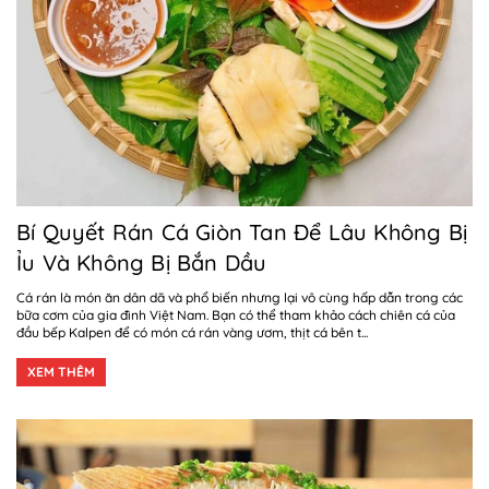
Bí Quyết Rán Cá Giòn Tan Để Lâu Không Bị
Ỉu Và Không Bị Bắn Dầu
Cá rán là món ăn dân dã và phổ biến nhưng lại vô cùng hấp dẫn trong các
bữa cơm của gia đình Việt Nam. Bạn có thể tham khảo cách chiên cá của
đầu bếp Kalpen để có món cá rán vàng ươm, thịt cá bên t...
XEM THÊM