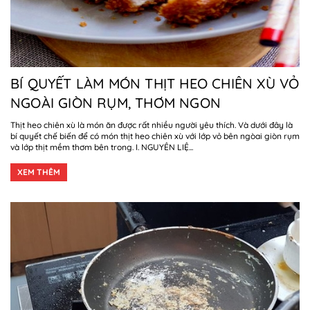
BÍ QUYẾT LÀM MÓN THỊT HEO CHIÊN XÙ VỎ
NGOÀI GIÒN RỤM, THƠM NGON
Thịt heo chiên xù là món ăn được rất nhiều người yêu thích. Và dưới đây là
bí quyết chế biến để có món thịt heo chiên xù với lớp vỏ bên ngòai giòn rụm
và lớp thịt mềm thơm bên trong. I. NGUYÊN LIỆ...
XEM THÊM