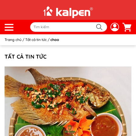
Trang chủ
/
Tất cả tin tức
/
chao
TẤT CẢ TIN TỨC