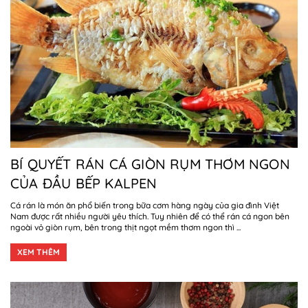
BÍ QUYẾT RÁN CÁ GIÒN RỤM THƠM NGON
CỦA ĐẦU BẾP KALPEN
Cá rán là món ăn phổ biến trong bữa cơm hàng ngày của gia đình Việt
Nam được rất nhiều người yêu thích. Tuy nhiên để có thể rán cá ngon bên
ngoài vỏ giòn rụm, bên trong thịt ngọt mềm thơm ngon thì ...
XEM THÊM