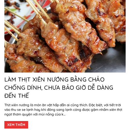
LÀM THỊT XIÊN NƯỚNG BẰNG CHẢO
CHỐNG DÍNH, CHƯA BẢO GIỜ DỄ DÀNG
ĐẾN THẾ
Thịt xiên nướng là món ăn vặt hấp dẫn ai cũng thích. Đặc biệt, với tiết trời
vào thu se se lạnh hay khi đông sang lạnh cóng được gặm nhấm xiên thịt
ngọt thơm quyện với mùi nồng của k...
XEM THÊM