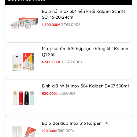
Bộ 3 nồi Inox 304 liền khối Kalpen Schritt
SC1 16-20-24cm
2.769.000₫
1.800.000₫
Máy hút ẩm kết hợp lọc không khí Kalpen
Q1 25L
11.820.000₫
6.500.000₫
Bình giữ nhiệt Inox 304 Kalpen DA07 500ml
550.000₫
520.000₫
Bộ 5 đôi đũa Inox 316 Kalpen T4
380.000₫
190.000₫