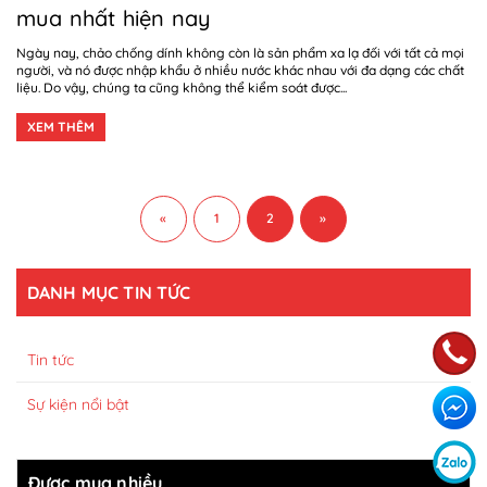
mua nhất hiện nay
Ngày nay, chảo chống dính không còn là sản phẩm xa lạ đối với tất cả mọi
người, và nó được nhập khẩu ở nhiều nước khác nhau với đa dạng các chất
liệu. Do vậy, chúng ta cũng không thể kiểm soát được...
XEM THÊM
«
1
2
»
DANH MỤC TIN TỨC
Tin tức
Sự kiện nổi bật
Được mua nhiều