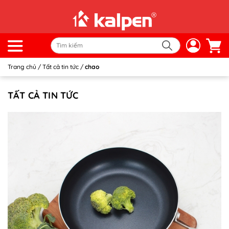
Trang chủ
/
Tất cả tin tức
/
chao
TẤT CẢ TIN TỨC