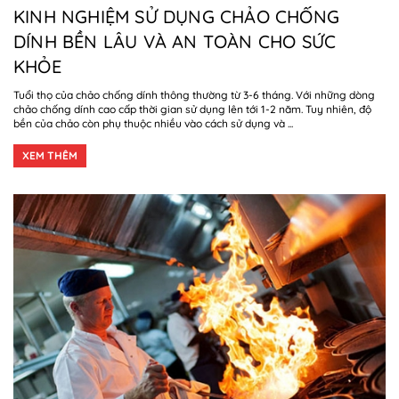
KINH NGHIỆM SỬ DỤNG CHẢO CHỐNG
DÍNH BỀN LÂU VÀ AN TOÀN CHO SỨC
KHỎE
Tuổi thọ của chảo chống dính thông thường từ 3-6 tháng. Với những dòng
chảo chống dính cao cấp thời gian sử dụng lên tới 1-2 năm. Tuy nhiên, độ
bền của chảo còn phụ thuộc nhiều vào cách sử dụng và ...
XEM THÊM