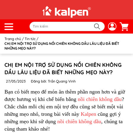
Trang chủ
/
Tin tức
/
CHỊ EM NỘI TRỢ SỬ DỤNG NỒI CHIÊN KHÔNG DẦU LÂU LIỆU ĐÃ BIẾT
NHỮNG MẸO NÀY?
CHỊ EM NỘI TRỢ SỬ DỤNG NỒI CHIÊN KHÔNG
DẦU LÂU LIỆU ĐÃ BIẾT NHỮNG MẸO NÀY?
27/05/2023
Đăng bởi: Trần Quang Vinh
Bạn có biết mẹo để món ăn thêm phần ngon hơn và giữ
được hương vị khi chế biến bằng
nồi chiên không dầu
?
Chắc chắn mỗi chị em nội trợ đều cũng sẽ biết một vài
những mẹo nhỏ, trong bài viết này
Kalpen
cũng gợi ý
những mẹo khi sử dụng
nồi chiên không dầu
, chúng ta
cùng tham khảo nhé!