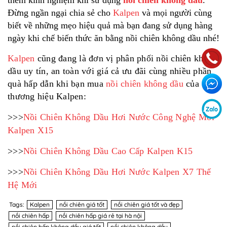
thêm kinh nghiệm khi sử dụng
nồi chiên không dầu
.
Đừng ngần ngại chia sẻ cho
Kalpen
và mọi người cùng
biết về những mẹo hiệu quả mà bạn đang sử dụng hàng
ngày khi chế biến thức ăn bằng nồi chiên không dầu nhé!
Kalpen
cũng đang là đơn vị phân phối nồi chiên không
dầu uy tín, an toàn với giá cả ưu đãi cùng nhiều phần
quà hấp dẫn khi bạn mua
nồi chiên không dầu
của
thương hiệu Kalpen:
>>>
Nồi Chiên Không Dầu Hơi Nước Công Nghệ Mới
Kalpen X15
>>>
Nồi Chiên Không Dầu Cao Cấp Kalpen K15
>>>
Nồi Chiên Không Dầu Hơi Nước Kalpen X7 Thế
Hệ Mới
Tags:
Kalpen
nồi chiên giá tốt
nồi chiên giá tốt và đẹp
nồi chiên hấp
nồi chiên hấp giá rẻ tại hà nội
nồi chiên hấp không dầu giá tốt
nồi chiên không dầu