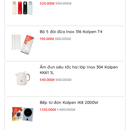
550.000₫
520.000₫
Bộ 5 đôi đũa Inox 316 Kalpen T4
380.000₫
190.000₫
Ấm đun siêu tốc hai lớp Inox 304 Kalpen
KK61 1L
650.000₫
540.000₫
Bếp từ đơn Kalpen IK8 2000W
1.450.000₫
1.150.000₫