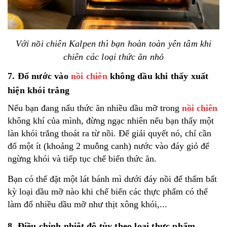
Với nồi chiên Kalpen thì bạn hoàn toàn yên tâm khi
chiên các loại thức ăn nhỏ
7. Đổ nước vào
nồi chiên
không dầu khi thấy xuất
hiện khói trắng
Nếu bạn đang nấu thức ăn nhiều dầu mỡ trong
nồi chiên
không khí của mình, đừng ngạc nhiên nếu bạn thấy một
làn khói trắng thoát ra từ nồi. Để giải quyết nó, chỉ cần
đổ một ít (khoảng 2 muỗng canh) nước vào đáy giỏ để
ngừng khói và tiếp tục chế biến thức ăn.
Bạn có thể đặt một lát bánh mì dưới đáy nồi để thấm bất
kỳ loại dầu mỡ nào khi chế biến các thực phẩm có thể
làm đổ nhiều dầu mỡ như thịt xông khói,...
8. Điều chỉnh nhiệt độ tùy theo loại thực phẩm