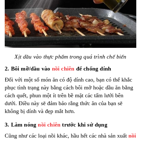
Xịt dầu vào thực phẩm trong quá trình chế biến
2. Bôi mỡ/dầu vào
nồi chiên
để chống dính
Đối với một số món ăn có độ dính cao, bạn có thể khắc
phục tình trạng này bằng cách bôi mỡ hoặc dầu ăn bằng
cách quết, phun một ít trên bề mặt các tấm lưới bên
dưới. Điều này sẽ đảm bảo rằng thức ăn của bạn sẽ
không bị dính và đẹp mắt hơn.
3. Làm nóng
nồi chiên
trước khi sử dụng
Cũng như các loại nồi khác, hầu hết các nhà sản xuất
nồi