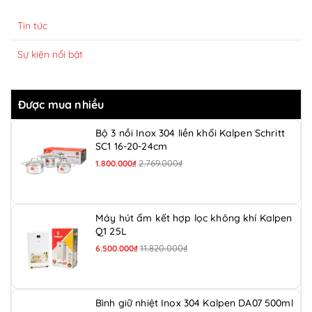
Tin tức
Sự kiện nổi bật
Được mua nhiều
Bộ 3 nồi Inox 304 liền khối Kalpen Schritt
SC1 16-20-24cm
2.769.000₫
1.800.000₫
Máy hút ẩm kết hợp lọc không khí Kalpen
Q1 25L
11.820.000₫
6.500.000₫
Bình giữ nhiệt Inox 304 Kalpen DA07 500ml