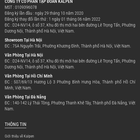
CÔNG TY CỔ PHẦN TẬP ĐOÀN KALPEN
Cấu tạo 3 lớp giữ nhiệt – Hiệu quả vượt
MST : 0109396078
trội:
Đăng ký lần đầu : ngày 29 tháng 10 năm 2020
Đăng ký thay đổi lần thứ : 1 ngày 01 tháng 06 năm 2022
ĐC : D24-NV14, ô số 37, Khu đô thị mới hai bên đường Lê Trọng Tấn, Phường
Sản phẩm có cấu tạo 3 lớp gồm: lớp trong
Dương Nội, Thành phố Hà Nội, Việt Nam.
bằng Inox 304 tiếp xúc trực tiếp với thực
Showroom Tại Hà Nội
phẩm, lớp giữa là khoang chân không cách
ĐC : 75A Nguyễn Trãi, Phường Khương Đình, Thành phố Hà Nội, Việt Nam.
nhiệt giúp giữ nhiệt lâu, và lớp ngoài bằng
Văn Phòng Tại Hà Nội
nhựa PP cao cấp, an toàn và tăng tính thẩm
ĐC : D24-NV14, ô số 37, Khu đô thị mới hai bên đường Lê Trọng Tấn, Phường
Dương Nội, Thành phố Hà Nội, Việt Nam.
mỹ.
Văn Phòng Tại Hồ Chí Minh
ĐC : 507/69/13 Hương Lộ 3 Phường Bình Hưng Hòa, Thành phố Hồ Chí
Giữ nhiệt lâu – Dùng nóng hay lạnh đều
Minh, Việt Nam.
tiện:
Văn Phòng Tại Đà Nẵng
ĐC : 140-142 Lý Thái Tông, Phường Thanh Khê Tây, Thành phố Đà Nẵng, Việt
Hộp cơm có khả năng giữ nóng lên đến 12 giờ
Nam.
và giữ lạnh lên đến 24 giờ, giúp bạn luôn
THÔNG TIN
thưởng thức bữa ăn nóng hổi hoặc mát lạnh
mọi lúc, mọi nơi.
Giới thiệu về Kalpen