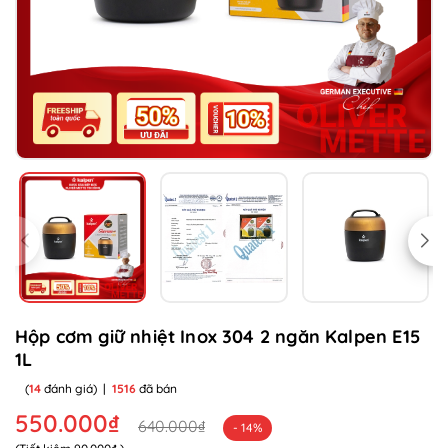
Hộp cơm giữ nhiệt Inox 304 2 ngăn Kalpen E15
1L
(
14
đánh giá)
|
1516
đã bán
550.000₫
640.000₫
- 14%