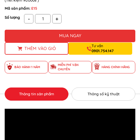
(Tiết kiệm
90.000₫
)
Mã sản phẩm:
E15
Số lượng
-
+
MUA NGAY
Tư vấn
THÊM VÀO GIỎ
0901.754.147
MIỄN PHÍ VẬN
BẢO HÀNH 1 NĂM
HÀNG CHÍNH HÃNG
CHUYỂN
Thông tin sản phẩm
Thông số kỹ thuật