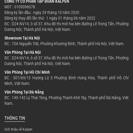
CÔNG TY CỔ PHẦN TẬP ĐOÀN KALPEN
MST : 0109396078
Đăng ký lần đầu : ngày 29 tháng 10 năm 2020
Đăng ký thay đổi lần thứ : 1 ngày 01 tháng 06 năm 2022
ĐC : D24-NV14, ô số 37, Khu đô thị mới hai bên đường Lê Trọng Tấn, Phường
Dương Nội, Thành phố Hà Nội, Việt Nam.
Showroom Tại Hà Nội
ĐC : 75A Nguyễn Trãi, Phường Khương Đình, Thành phố Hà Nội, Việt Nam.
Văn Phòng Tại Hà Nội
ĐC : D24-NV14, ô số 37, Khu đô thị mới hai bên đường Lê Trọng Tấn, Phường
Dương Nội, Thành phố Hà Nội, Việt Nam.
Văn Phòng Tại Hồ Chí Minh
ĐC : 507/69/13 Hương Lộ 3 Phường Bình Hưng Hòa, Thành phố Hồ Chí
Minh, Việt Nam.
Văn Phòng Tại Đà Nẵng
ĐC : 140-142 Lý Thái Tông, Phường Thanh Khê Tây, Thành phố Đà Nẵng, Việt
Nam.
THÔNG TIN
Giới thiệu về Kalpen
Công suất 1250 W - Nấu nhanh, tiết