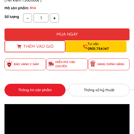
(Tiết kiệm
1.500.000₫
)
Mã sản phẩm:
R14
Số lượng
-
+
MUA NGAY
Tư vấn
THÊM VÀO GIỎ
0901.754.147
MIỄN PHÍ VẬN
BẢO HÀNH 2 NĂM
HÀNG CHÍNH HÃNG
CHUYỂN
Thông tin sản phẩm
Thông số kỹ thuật