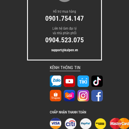
Hỗ trợ mua hàng
0901.754.147
Liên hệ làm đại lý
và nhà phân phối
0904.523.075
support@kalpen.vn
KÊNH THÔNG TIN
8 chế độ nấu thông minh - Đáp ứng đa
dạng nhu cầu chế biến
Kalpen R14 tích hợp 8 chế độ nấu thông minh
được lập trình sẵn, giúp tối ưu nhiệt độ và thời
gian cho từng món ăn. Từ nấu cơm thường,
CHẤP NHẬN THANH TOÁN
cơm nhanh, cháo ngũ cốc đến chế độ làm
cơm cháy vàng đều, giòn rụm ngay tại nhà,