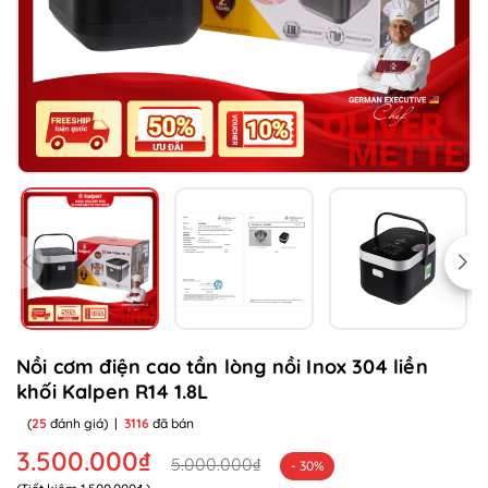
Nồi cơm điện cao tần lòng nồi Inox 304 liền
khối Kalpen R14 1.8L
(
25
đánh giá)
|
3116
đã bán
3.500.000₫
5.000.000₫
- 30%