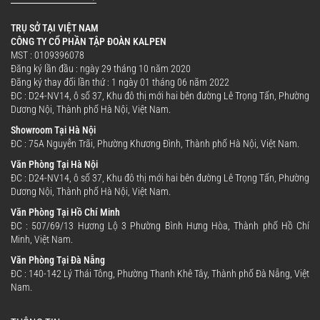
TRỤ SỞ TẠI VIỆT NAM
CÔNG TY CỔ PHẦN TẬP ĐOÀN KALPEN
MST : 0109396078
Đăng ký lần đầu : ngày 29 tháng 10 năm 2020
Đăng ký thay đổi lần thứ : 1 ngày 01 tháng 06 năm 2022
ĐC : D24-NV14, ô số 37, Khu đô thị mới hai bên đường Lê Trọng Tấn, Phường
Dương Nội, Thành phố Hà Nội, Việt Nam.
Showroom Tại Hà Nội
ĐC : 75A Nguyễn Trãi, Phường Khương Đình, Thành phố Hà Nội, Việt Nam.
Văn Phòng Tại Hà Nội
Lòng nồi nhôm nguyên chất – An toàn
ĐC : D24-NV14, ô số 37, Khu đô thị mới hai bên đường Lê Trọng Tấn, Phường
Dương Nội, Thành phố Hà Nội, Việt Nam.
cho sức khỏe:
Văn Phòng Tại Hồ Chí Minh
Lòng nồi được làm từ nhôm nguyên chất, phủ
ĐC : 507/69/13 Hương Lộ 3 Phường Bình Hưng Hòa, Thành phố Hồ Chí
Minh, Việt Nam.
lớp chống dính cao cấp Whitford, giúp hạn chế
Văn Phòng Tại Đà Nẵng
bám dính thực phẩm, đảm bảo an toàn cho
ĐC : 140-142 Lý Thái Tông, Phường Thanh Khê Tây, Thành phố Đà Nẵng, Việt
sức khỏe và dễ dàng vệ sinh.
Nam.