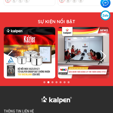
dụng hằng ngày.
Khe dựng nắp tiện lợi – Gọn gàng khi
SỰ KIỆN NỔI BẬT
nấu:
Thiết kế khe dựng đứng nắp ngay trên quai nồi
giúp đặt nắp gọn gàng trong quá trình nấu,
hạn chế bám bẩn và tăng sự tiện lợi khi sử
dụng.
THÔNG TIN LIÊN HỆ