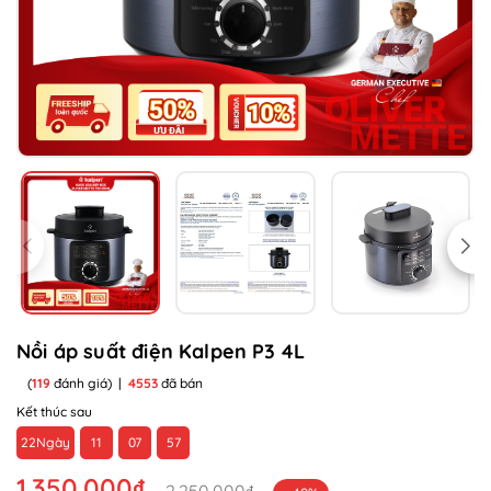
Nồi áp suất điện Kalpen P3 4L
(
119
đánh giá)
|
4553
đã bán
Kết thúc sau
22
Ngày
11
07
57
1.350.000₫