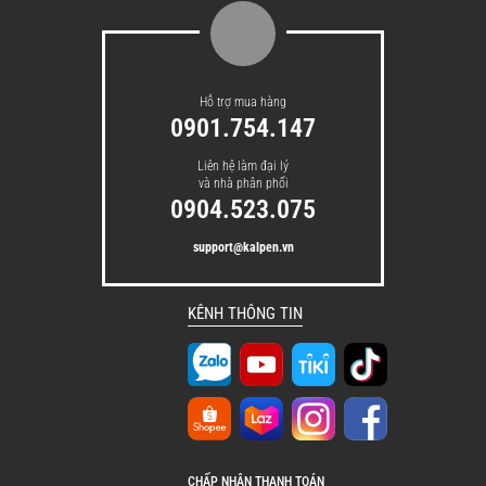
chín đều:
Lòng nồi có độ dày 2 mm giúp giữ nhiệt tốt,
phân bổ nhiệt đều, giúp món ăn chín đều và
Hỗ trợ mua hàng
0901.754.147
thơm ngon hơn.
Liên hệ làm đại lý
và nhà phân phối
0904.523.075
support@kalpen.vn
KÊNH THÔNG TIN
CHẤP NHẬN THANH TOÁN