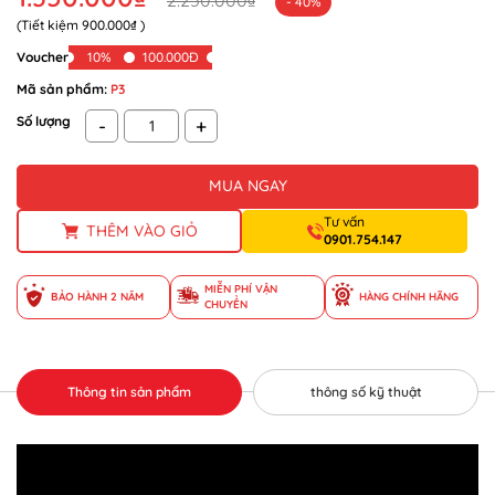
2.250.000₫
- 40%
(Tiết kiệm
900.000₫
)
Voucher
10%
100.000Đ
Mã sản phẩm:
P3
Số lượng
-
+
MUA NGAY
Tư vấn
THÊM VÀO GIỎ
0901.754.147
MIỄN PHÍ VẬN
BẢO HÀNH 2 NĂM
HÀNG CHÍNH HÃNG
CHUYỂN
Thông tin sản phẩm
thông số kỹ thuật