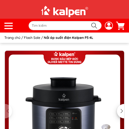
Trang chủ
/
Flash Sale
/
Nồi áp suất điện Kalpen P3 4L