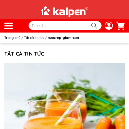
Trang chủ
/
Tất cả tin tức
/
nuoc-ep-giam-can
TẤT CẢ TIN TỨC