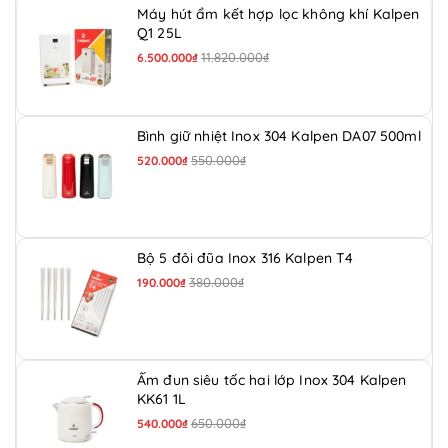
Máy hút ẩm kết hợp lọc không khí Kalpen
Q1 25L
11.820.000₫
6.500.000₫
Bình giữ nhiệt Inox 304 Kalpen DA07 500ml
550.000₫
520.000₫
Bộ 5 đôi đũa Inox 316 Kalpen T4
380.000₫
190.000₫
Ấm đun siêu tốc hai lớp Inox 304 Kalpen
KK61 1L
650.000₫
540.000₫