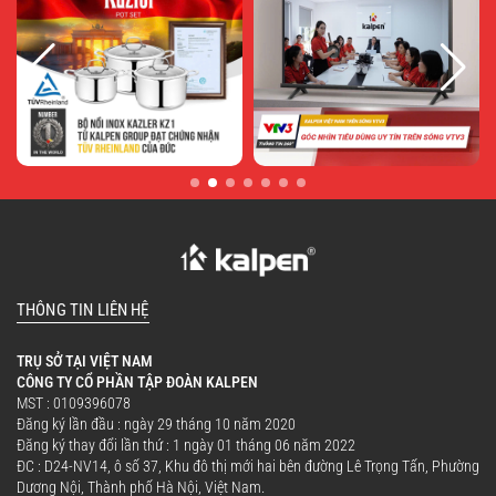
Củ ép được làm từ vật liệu cao cấp chống mài
mòn, kết hợp thiết kế xoắn ốc tinh tế giúp tăng
khả năng tiếp xúc với nguyên liệu, ép kiệt
nước hiệu quả mà vẫn giữ trọn hương vị tự
nhiên.
THÔNG TIN LIÊN HỆ
TRỤ SỞ TẠI VIỆT NAM
CÔNG TY CỔ PHẦN TẬP ĐOÀN KALPEN
MST : 0109396078
Đăng ký lần đầu : ngày 29 tháng 10 năm 2020
Đăng ký thay đổi lần thứ : 1 ngày 01 tháng 06 năm 2022
ĐC : D24-NV14, ô số 37, Khu đô thị mới hai bên đường Lê Trọng Tấn, Phường
Dương Nội, Thành phố Hà Nội, Việt Nam.