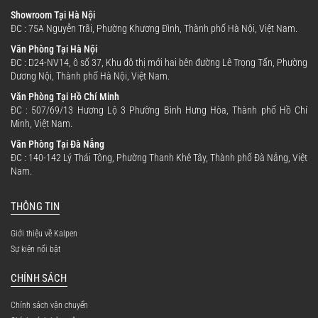
Showroom Tại Hà Nội
ĐC : 75A Nguyễn Trãi, Phường Khương Đình, Thành phố Hà Nội, Việt Nam.
Văn Phòng Tại Hà Nội
ĐC : D24-NV14, ô số 37, Khu đô thị mới hai bên đường Lê Trọng Tấn, Phường
Dương Nội, Thành phố Hà Nội, Việt Nam.
Văn Phòng Tại Hồ Chí Minh
Tốc độ ép chậm 30 vòng/phút – giữ trọn
ĐC : 507/69/13 Hương Lộ 3 Phường Bình Hưng Hòa, Thành phố Hồ Chí
dưỡng chất:
Minh, Việt Nam.
Văn Phòng Tại Đà Nẵng
Với tốc độ ép chậm chỉ 30 vòng/phút, máy
ĐC : 140-142 Lý Thái Tông, Phường Thanh Khê Tây, Thành phố Đà Nẵng, Việt
Nam.
giúp hạn chế quá trình oxy hóa, giữ nguyên
vitamin, enzyme và dưỡng chất tự nhiên trong
THÔNG TIN
rau củ quả, mang đến ly nước ép tươi ngon và
Giới thiệu về Kalpen
giàu dinh dưỡng.
Sự kiện nổi bật
CHÍNH SÁCH
Chính sách vận chuyển