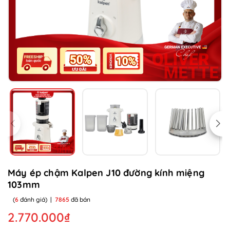
Máy ép chậm Kalpen J10 đường kính miệng
103mm
(
6
đánh giá)
|
7865
đã bán
2.770.000₫