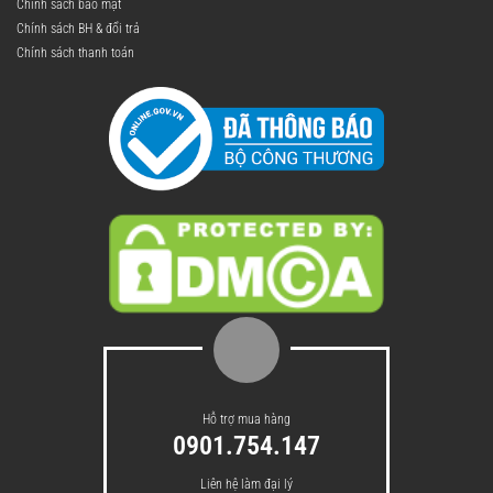
Chính sách bảo mật
Chính sách BH & đổi trả
Chính sách thanh toán
Hệ lưới lọc chuyên dụng – ép kiệt bã
Hỗ trợ mua hàng
đến 98%:
0901.754.147
Máy sử dụng hệ lưới lọc được thiết kế đặc
Liên hệ làm đại lý