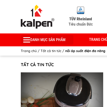
TÜV Rheinland
Tiêu chuẩn Đức
TRANG CH
DANH MỤC SẢN PHẨM
Trang chủ
/
Tất cả tin tức
/
nồi áp suất điện đa năng
TẤT CẢ TIN TỨC