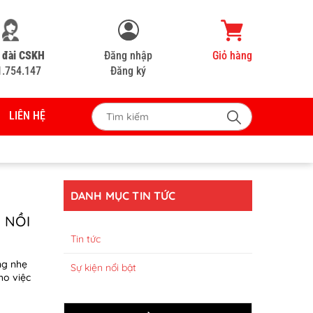
 đài CSKH
Đăng nhập
Giỏ hàng
1.754.147
Đăng ký
LIÊN HỆ
DANH MỤC TIN TỨC
 NỒI
Tin tức
ng nhẹ
Sự kiện nổi bật
ho việc