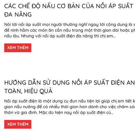
CÁC CHẾ ĐỘ NẤU CƠ BẢN CỦA NỒI ÁP SUẤT
ĐA NĂNG
Nói tới nồi áp suất mọi người thường nghĩ ngay tới công dụng là
để ninh hầm các món ăn cần nấu trong một thời gian dài hoặc p
nấu lâu. Nhưng với nồi áp suất điện đa năng thì chị em...
XEM THÊM
HƯỚNG DẪN SỬ DỤNG NỒI ÁP SUẤT ĐIỆN A
TOÀN, HIỆU QUẢ
Nồi áp suất điện là một dụng cụ đun nấu tiện lợi giúp chị em tiết 
gian nấu nướng để có nhiều thời gian hơn dành cho việc chăm só
thân và gia đình. Mặc dù hiện nay nồi áp suất điện củ...
XEM THÊM