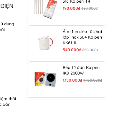
316 Kalpen T4
 ĐIỆN
190.000₫
380.000₫
 sử dụng
hải
Ấm đun siêu tốc hai
lớp Inox 304 Kalpen
KK61 1L
540.000₫
650.000₫
Bếp từ đơn Kalpen
IK8 2000W
N
1.150.000₫
1.450.000₫
kiệm thời
c bản