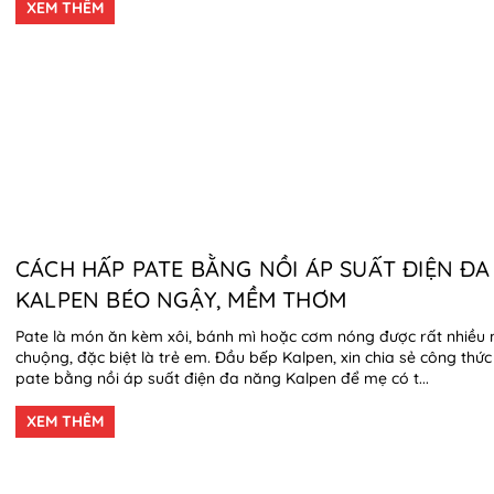
XEM THÊM
CÁCH HẤP PATE BẰNG NỒI ÁP SUẤT ĐIỆN Đ
KALPEN BÉO NGẬY, MỀM THƠM
Pate là món ăn kèm xôi, bánh mì hoặc cơm nóng được rất nhiều 
chuộng, đặc biệt là trẻ em. Đầu bếp Kalpen, xin chia sẻ công thứ
pate bằng nồi áp suất điện đa năng Kalpen để mẹ có t...
XEM THÊM