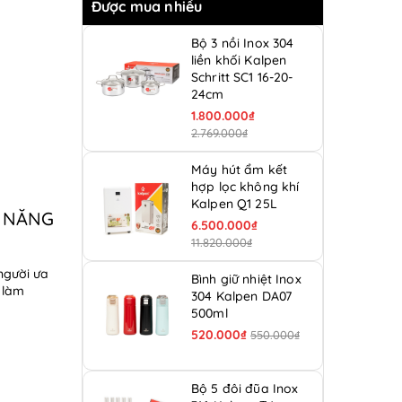
Được mua nhiều
Bộ 3 nồi Inox 304
liền khối Kalpen
Schritt SC1 16-20-
24cm
1.800.000₫
2.769.000₫
Máy hút ẩm kết
hợp lọc không khí
Kalpen Q1 25L
A NĂNG
6.500.000₫
11.820.000₫
người ưa
Bình giữ nhiệt Inox
c làm
304 Kalpen DA07
500ml
520.000₫
550.000₫
Bộ 5 đôi đũa Inox