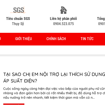
Tiêu chuẩn SGS
Liên hệ phân phối
Tổng
Thụy Sỹ
0904.523.075
090
Ủ
GIỚI THIỆU
CHÍNH SÁCH
TIN TỨC
TẠI SAO CHỊ EM NỘI TRỢ LẠI THÍCH SỬ DỤNG
ÁP SUẤT ĐIỆN?
Cuộc sống ngày càng hiện đại việc vào bếp của người phụ nữ cũ
nhàng và đơn giản hơn bởi có rất nhiều thiết bị, đồ dùng hỗ trợ c
nấu nướng trở nên nhanh, tiết kiệm thời gian mà vẫn có n...